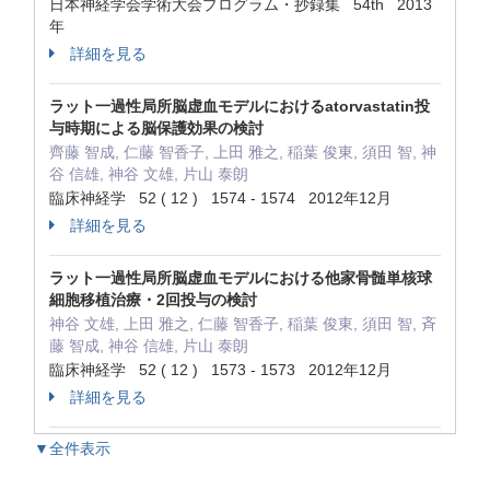
日本神経学会学術大会プログラム・抄録集 54th 2013
年
詳細を見る
ラット一過性局所脳虚血モデルにおけるatorvastatin投
与時期による脳保護効果の検討
齊藤 智成, 仁藤 智香子, 上田 雅之, 稲葉 俊東, 須田 智, 神
谷 信雄, 神谷 文雄, 片山 泰朗
臨床神経学 52 ( 12 ) 1574 - 1574 2012年12月
詳細を見る
ラット一過性局所脳虚血モデルにおける他家骨髄単核球
細胞移植治療・2回投与の検討
神谷 文雄, 上田 雅之, 仁藤 智香子, 稲葉 俊東, 須田 智, 斉
藤 智成, 神谷 信雄, 片山 泰朗
臨床神経学 52 ( 12 ) 1573 - 1573 2012年12月
詳細を見る
▼全件表示