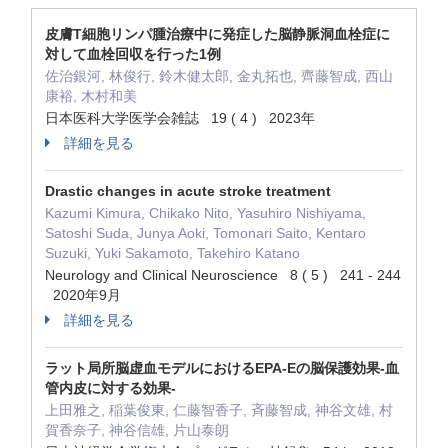
皮膚T細胞リンパ腫治療中に発症した脳静脈洞血栓症に
対して血栓回収を行った1例
佐治銀河, 林俊行, 鈴木健太郎, 金丸拓也, 齊藤智成, 西山
康裕, 木村和美
日本医科大学医学会雑誌 19 ( 4 ) 2023年
詳細を見る
Drastic changes in acute stroke treatment
Kazumi Kimura, Chikako Nito, Yasuhiro Nishiyama,
Satoshi Suda, Junya Aoki, Tomonari Saito, Kentaro
Suzuki, Yuki Sakamoto, Takehiro Katano
Neurology and Clinical Neuroscience 8 ( 5 ) 241 - 244
2020年9月
詳細を見る
ラット局所脳虚血モデルにおけるEPA-Eの脳保護効果-血
管内皮に対する効果-
上田雅之, 稲葉俊東, 仁藤智香子, 斉藤智成, 神谷文雄, 村
賀香奈子, 神谷信雄, 片山泰朗