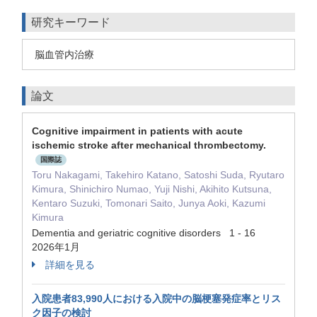
研究キーワード
脳血管内治療
論文
Cognitive impairment in patients with acute
ischemic stroke after mechanical thrombectomy.
国際誌
Toru Nakagami, Takehiro Katano, Satoshi Suda, Ryutaro
Kimura, Shinichiro Numao, Yuji Nishi, Akihito Kutsuna,
Kentaro Suzuki, Tomonari Saito, Junya Aoki, Kazumi
Kimura
Dementia and geriatric cognitive disorders 1 - 16
2026年1月
詳細を見る
入院患者83,990人における入院中の脳梗塞発症率とリス
ク因子の検討