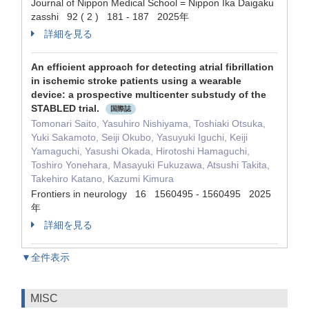
Journal of Nippon Medical School = Nippon Ika Daigaku
zasshi 92 ( 2 ) 181 - 187 2025年
詳細を見る
An efficient approach for detecting atrial fibrillation
in ischemic stroke patients using a wearable
device: a prospective multicenter substudy of the
STABLED trial.
国際誌
Tomonari Saito, Yasuhiro Nishiyama, Toshiaki Otsuka,
Yuki Sakamoto, Seiji Okubo, Yasuyuki Iguchi, Keiji
Yamaguchi, Yasushi Okada, Hirotoshi Hamaguchi,
Toshiro Yonehara, Masayuki Fukuzawa, Atsushi Takita,
Takehiro Katano, Kazumi Kimura
Frontiers in neurology 16 1560495 - 1560495 2025
年
詳細を見る
▼全件表示
MISC