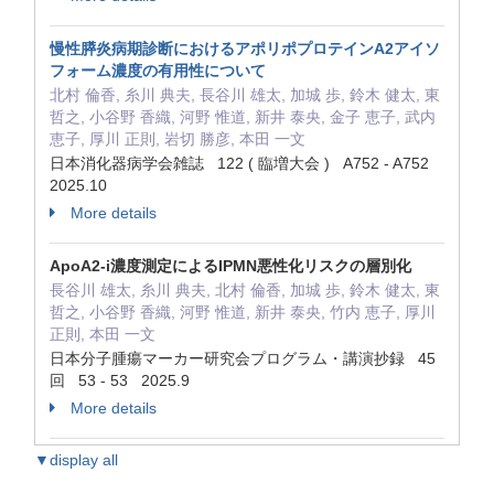
慢性膵炎病期診断におけるアポリポプロテインA2アイソ
フォーム濃度の有用性について
北村 倫香, 糸川 典夫, 長谷川 雄太, 加城 歩, 鈴木 健太, 東
哲之, 小谷野 香織, 河野 惟道, 新井 泰央, 金子 恵子, 武内
恵子, 厚川 正則, 岩切 勝彦, 本田 一文
日本消化器病学会雑誌 122 ( 臨増大会 ) A752 - A752
2025.10
More details
ApoA2-i濃度測定によるIPMN悪性化リスクの層別化
長谷川 雄太, 糸川 典夫, 北村 倫香, 加城 歩, 鈴木 健太, 東
哲之, 小谷野 香織, 河野 惟道, 新井 泰央, 竹内 恵子, 厚川
正則, 本田 一文
日本分子腫瘍マーカー研究会プログラム・講演抄録 45
回 53 - 53 2025.9
More details
▼display all