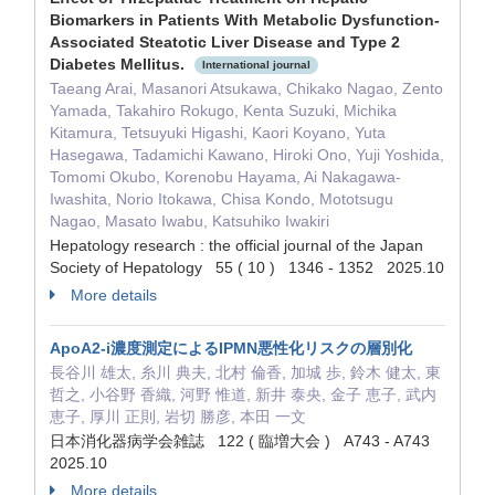
Biomarkers in Patients With Metabolic Dysfunction-
Associated Steatotic Liver Disease and Type 2
Diabetes Mellitus.
International journal
Taeang Arai, Masanori Atsukawa, Chikako Nagao, Zento
Yamada, Takahiro Rokugo, Kenta Suzuki, Michika
Kitamura, Tetsuyuki Higashi, Kaori Koyano, Yuta
Hasegawa, Tadamichi Kawano, Hiroki Ono, Yuji Yoshida,
Tomomi Okubo, Korenobu Hayama, Ai Nakagawa-
Iwashita, Norio Itokawa, Chisa Kondo, Mototsugu
Nagao, Masato Iwabu, Katsuhiko Iwakiri
Hepatology research : the official journal of the Japan
Society of Hepatology 55 ( 10 ) 1346 - 1352 2025.10
More details
ApoA2-i濃度測定によるIPMN悪性化リスクの層別化
長谷川 雄太, 糸川 典夫, 北村 倫香, 加城 歩, 鈴木 健太, 東
哲之, 小谷野 香織, 河野 惟道, 新井 泰央, 金子 恵子, 武内
恵子, 厚川 正則, 岩切 勝彦, 本田 一文
日本消化器病学会雑誌 122 ( 臨増大会 ) A743 - A743
2025.10
More details