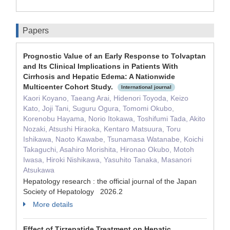
Papers
Prognostic Value of an Early Response to Tolvaptan
and Its Clinical Implications in Patients With
Cirrhosis and Hepatic Edema: A Nationwide
Multicenter Cohort Study.
International journal
Kaori Koyano, Taeang Arai, Hidenori Toyoda, Keizo
Kato, Joji Tani, Suguru Ogura, Tomomi Okubo,
Korenobu Hayama, Norio Itokawa, Toshifumi Tada, Akito
Nozaki, Atsushi Hiraoka, Kentaro Matsuura, Toru
Ishikawa, Naoto Kawabe, Tsunamasa Watanabe, Koichi
Takaguchi, Asahiro Morishita, Hironao Okubo, Motoh
Iwasa, Hiroki Nishikawa, Yasuhito Tanaka, Masanori
Atsukawa
Hepatology research : the official journal of the Japan
Society of Hepatology 2026.2
More details
Effect of Tirzepatide Treatment on Hepatic