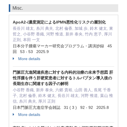
Misc.
ApoA2-i濃度測定によるIPMN悪性化リスクの層別化
長谷川 雄太, 糸川 典夫, 北村 倫香, 加城 歩, 鈴木 健太, 東
哲之, 小谷野 香織, 河野 惟道, 新井 泰央, 竹内 恵子, 厚川
正則, 本田 一文
日本分子腫瘍マーカー研究会プログラム・講演抄録 45
回 53 - 53 2025.9
More details
門脈圧亢進関連疾患に対する内科的治療の未来予想図 肝
性浮腫を伴う肝硬変患者に対するトルバプタン導入後の
長期生存に関連する因子の解明
小谷野 香織, 新井 泰央, 六郷 貴裕, 山田 善人, 長尾 千香
子, 北村 倫香, 鈴木 健太, 長谷川 雄太, 河野 惟道, 葉山 惟
信, 糸川 典夫, 厚川 正則
日本門脈圧亢進症学会雑誌 31 ( 3 ) 92 - 92 2025.8
More details