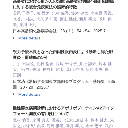
高齢者における肝がんの治療 高齢者の切除不能肝細胞癌
に対する複合免疫療法の臨床的特徴
長尾 千香子, 東 哲之, 北村 倫香, 鈴木 健太, 小谷野 香織,
長谷川 雄太, 大久保 知美, 葉山 惟信, 新井 泰央, 糸川 典
夫, 厚川 正則
日本高齢消化器病学会誌 28 ( 1 ) 54 - 54 2025.7
More details
視力予後不良となった内因性眼内炎により診断し得た胆
嚢炎・肝膿瘍の1例
川手 裕里絵, 北村 倫香, 長尾 千香子, 井上 諒介, 鈴木 健
太, 小谷野 香織, 長谷川 雄太, 葉山 惟信, 新井 泰央, 厚川
正則
日本消化器病学会関東支部例会プログラム・抄録集 385
回 28 - 28 2025.7
More details
慢性膵炎病期診断におけるアポリポプロテインA2アイソ
フォーム濃度の有用性について
北村 倫香, 糸川 典夫, 長谷川 雄太, 加城 歩, 鈴木 健太, 東
哲之, 小谷野 香織, 河野 惟道, 新井 泰央, 金子 恵子, 武内