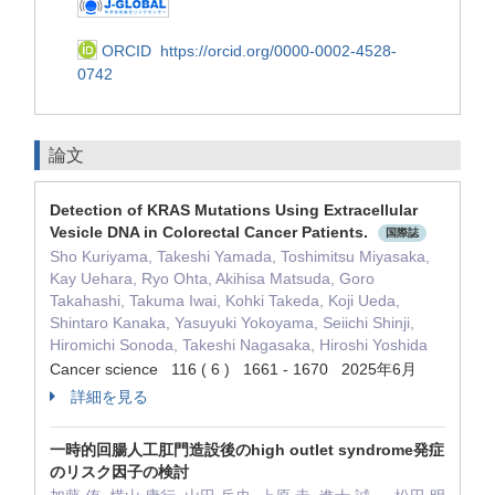
ORCID
https://orcid.org/0000-0002-4528-
0742
論文
Detection of KRAS Mutations Using Extracellular
Vesicle DNA in Colorectal Cancer Patients.
国際誌
Sho Kuriyama, Takeshi Yamada, Toshimitsu Miyasaka,
Kay Uehara, Ryo Ohta, Akihisa Matsuda, Goro
Takahashi, Takuma Iwai, Kohki Takeda, Koji Ueda,
Shintaro Kanaka, Yasuyuki Yokoyama, Seiichi Shinji,
Hiromichi Sonoda, Takeshi Nagasaka, Hiroshi Yoshida
Cancer science 116 ( 6 ) 1661 - 1670 2025年6月
詳細を見る
一時的回腸人工肛門造設後のhigh outlet syndrome発症
のリスク因子の検討