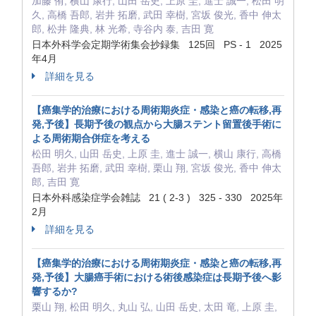
加藤 侑, 横山 康行, 山田 岳史, 上原 圭, 進士 誠一, 松田 明
久, 高橋 吾郎, 岩井 拓磨, 武田 幸樹, 宮坂 俊光, 香中 伸太
郎, 松井 隆典, 林 光希, 寺谷内 泰, 吉田 寛
日本外科学会定期学術集会抄録集 125回 PS - 1 2025
年4月
詳細を見る
【癌集学的治療における周術期炎症・感染と癌の転移,再
発,予後】長期予後の観点から大腸ステント留置後手術に
よる周術期合併症を考える
松田 明久, 山田 岳史, 上原 圭, 進士 誠一, 横山 康行, 高橋
吾郎, 岩井 拓磨, 武田 幸樹, 栗山 翔, 宮坂 俊光, 香中 伸太
郎, 吉田 寛
日本外科感染症学会雑誌 21 ( 2-3 ) 325 - 330 2025年
2月
詳細を見る
【癌集学的治療における周術期炎症・感染と癌の転移,再
発,予後】大腸癌手術における術後感染症は長期予後へ影
響するか?
栗山 翔, 松田 明久, 丸山 弘, 山田 岳史, 太田 竜, 上原 圭,