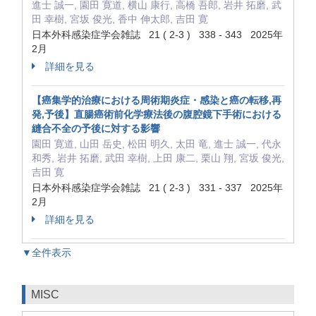
進士 誠一, 園田 寛道, 横山 康行, 高橋 吾郎, 岩井 拓磨, 武
田 幸樹, 宮坂 俊光, 香中 伸太郎, 吉田 寛
日本外科感染症学会雑誌 21 ( 2-3 ) 338 - 343 2025年
2月
詳細を見る
【癌集学的治療における周術期炎症・感染と癌の転移,再
発,予後】直腸癌術前化学療法後の腹腔鏡下手術における
縫合不全の予後に対する影響
園田 寛道, 山田 岳史, 松田 明久, 太田 竜, 進士 誠一, 代永
和秀, 岩井 拓磨, 武田 幸樹, 上田 康二, 栗山 翔, 宮坂 俊光,
吉田 寛
日本外科感染症学会雑誌 21 ( 2-3 ) 331 - 337 2025年
2月
詳細を見る
▼全件表示
MISC