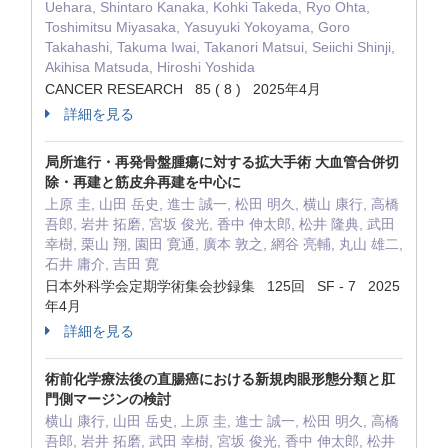
Uehara, Shintaro Kanaka, Kohki Takeda, Ryo Ohta,
Toshimitsu Miyasaka, Yasuyuki Yokoyama, Goro
Takahashi, Takuma Iwai, Takanori Matsui, Seiichi Shinji,
Akihisa Matsuda, Hiroshi Yoshida
CANCER RESEARCH 85 ( 8 ) 2025年4月
詳細を見る
局所進行・再発骨盤腫瘍に対する拡大手術 大血管合併切
除・再建と筋皮弁再建を中心に
上原 圭, 山田 岳史, 進士 誠一, 松田 明久, 横山 康行, 高橋
吾郎, 岩井 拓磨, 宮坂 俊光, 香中 伸太郎, 松井 隆典, 武田
幸樹, 栗山 翔, 園田 寛通, 廣本 敦之, 網谷 亮輔, 丸山 雄二,
石井 庸介, 吉田 寛
日本外科学会定期学術集会抄録集 125回 SF - 7 2025
年4月
詳細を見る
術前化学療法後の直腸癌における新規肉眼形態分類と肛
門側マージンの検討
横山 康行, 山田 岳史, 上原 圭, 進士 誠一, 松田 明久, 高橋
吾郎, 岩井 拓磨, 武田 幸樹, 宮坂 俊光, 香中 伸太郎, 松井