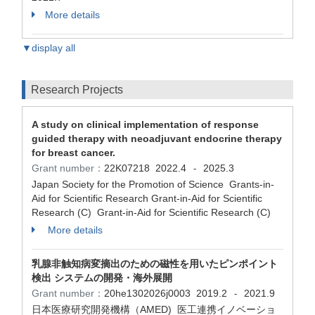
More details
▼display all
Research Projects
A study on clinical implementation of response
guided therapy with neoadjuvant endocrine therapy
for breast cancer.
Grant number：
22K07218
2022.4
2025.3
-
Japan Society for the Promotion of Science Grants-in-
Aid for Scientific Research Grant-in-Aid for Scientific
Research (C) Grant-in-Aid for Scientific Research (C)
More details
乳腺非触知病変摘出のための磁性を用いたピンポイント
検出 システムの開発・海外展開
Grant number：
20he1302026j0003
2019.2
2021.9
-
日本医療研究開発機構（AMED) 医工連携イノベーショ