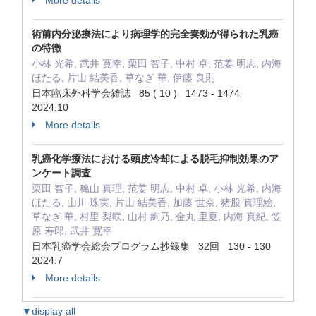
More details
術前内分泌療法により病理学的完全奏効が得られた乳癌
の特徴
小林 光希, 武井 寛幸, 栗田 智子, 中村 卓, 范姜 明志, 内海
ほたる, 片山 結美香, 草なぎ 華, 伊藤 良則
日本臨床外科学会雑誌 85 ( 10 ) 1473 - 1474
2024.10
More details
乳癌化学療法における頭皮冷却による脱毛抑制効果のア
ンケート調査
栗田 智子, 穐山 真理, 范姜 明志, 中村 卓, 小林 光希, 内海
ほたる, 山川 珠実, 片山 結美香, 加藤 世奈, 猪股 真理絵,
草なぎ 華, 村里 梨咲, 山村 絢乃, 金丸 里夏, 内海 真紀, 笠
原 寿郎, 武井 寛幸
日本乳癌学会総会プログラム抄録集 32回 130 - 130
2024.7
More details
▼display all