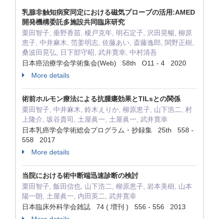
乳腺非触知病変同定における磁気プローブの活用:AMED
開発機構委託多施設共同臨床研究
栗田智子, 垂野香苗, 榎戸克年, 明石定子, 沢田晃暢, 柳原
恵子, 中井麻木, 范姜明志, 佐藤あい, 斎藤逸郎, 関野正樹,
桑波田晃弘, 日下部守昭, 武井寛幸, 中村清吾
日本癌治療学会学術集会(Web) 58th O11 - 4 2020
More details
術前ホルモン療法による抗腫瘍効果とTILsとの関係
栗田智子, 中井麻木, 鈴木えりか, 柳原恵子, 山下浩二, 村
上隆介, 坂谷貴司, 土屋眞一, 土屋眞一, 武井寛幸
日本乳癌学会学術総会プログラム・抄録集 25th 558 -
558 2017
More details
当院における術中断端迅速診断の検討
栗田智子, 飯田信也, 山下浩二, 柳原恵子, 岩本美樹, 山本
陽一朗, 土屋眞一, 内田英二, 武井寛幸
日本臨床外科学会雑誌 74 ( 増刊 ) 556 - 556 2013