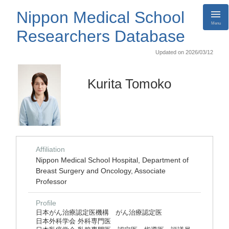
Nippon Medical School
Menu
Researchers Database
Updated on 2026/03/12
Kurita Tomoko
Affiliation
Nippon Medical School Hospital, Department of
Breast Surgery and Oncology, Associate
Professor
Profile
日本がん治療認定医機構 がん治療認定医
日本外科学会 外科専門医