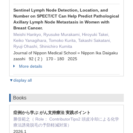
Sentinel Lymph Node Detection, Location, and
Number on SPECT/CT Can Help Predict Pathological
Axillary Lymph Node Metastasis in Women with
Breast Cancer.
Meishi Hankyo, Ryusuke Murakami, Hiroyuki Takei,
Keiko Yanagihara, Tomoko Kurita, Takashi Sakatani,
Ryuji Ohashi, Shinichiro Kumita
Journal of Nippon Medical School = Nippon Ika Daigaku
zasshi 92 ( 2 ) 170 - 180 2025
More details
▼display all
Books
症例から学ぶ がん支持療法 実践ポイント
勝俣範之（ Role： ContributorTips2 頭皮冷却による化学
療法誘発脱毛の予防軽減対策）
2026.1