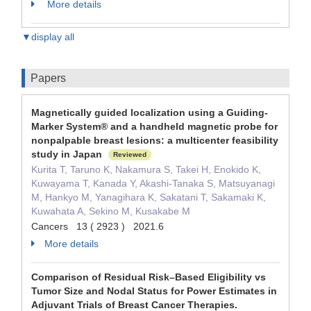
More details
▼display all
Papers
Magnetically guided localization using a Guiding-
Marker System® and a handheld magnetic probe for
nonpalpable breast lesions: a multicenter feasibility
study in Japan
Reviewed
Kurita T, Taruno K, Nakamura S, Takei H, Enokido K,
Kuwayama T, Kanada Y, Akashi-Tanaka S, Matsuyanagi
M, Hankyo M, Yanagihara K, Sakatani T, Sakamaki K,
Kuwahata A, Sekino M, Kusakabe M
Cancers 13 ( 2923 ) 2021.6
More details
Comparison of Residual Risk–Based Eligibility vs
Tumor Size and Nodal Status for Power Estimates in
Adjuvant Trials of Breast Cancer Therapies.