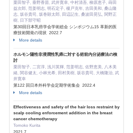
栗田智子, 垂野香苗, 武井寛幸, 中村清吾, 柳原恵子, 蒔田
益次郎, 范姜明志, 明石定子, 榎戸克年, 吉田美和, 桑山隆
志, 坂谷貴司, 坂巻顕太郎, 田辺記生, 桑波田晃弘, 関野正
樹, 日下部守昭
第30回日本乳癌学会学術総会 シンポジウム15 革新的医
療技術開発の現状 2022.7
More details
ホルモン陽性非浸潤性乳癌に対する術前内分泌療法の検
討
栗田智子, 二宮淳, 浅川英輝, 范姜明志, 佐野恵美, 八木美
緒, 関谷健太, 小林光希, 田村美樹, 坂谷貴司, 大橋隆治, 武
井寛幸
第122 回日本外科学会定期学術集会 2022.4
More details
Effectiveness and safety of the hair loss restraint by
scalp cooling enforcement addition in the breast
cancer chemotherapy
Tomoko Kurita
2021.7