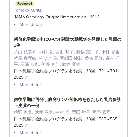
Reviewed
Tomoko Kurita
JAMA Oncology Original Investigation 2018.1
More details
術前化学療法中にG-CSF関連大動脈炎を発症した乳癌の
1例
片山 結美香, 中村 卓, 栗田 智子, 眞鍋 恵理子, 小林 光希,
猪股 真理絵, 草なぎ 華, 阿部田 紗彩, 桑名 正隆, 磯村 洋
平, 三浦 友也, 伊藤 良則, 武井 寛幸
日本乳癌学会総会プログラム抄録集 33回 791 - 791
2025.7
More details
術後早期に再発し腋窩リンパ節転移をきたした乳房腺筋
上皮腫の一例
佐野 恵美, 武井 寛幸, 中村 卓, 栗田 智子, 坂谷 貴司
日本乳癌学会総会プログラム抄録集 33回 565 - 565
2025.7
More details