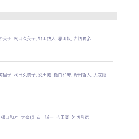
川裕美子, 桐田久美子, 野田啓人, 恩田毅, 岩切勝彦
英里子, 桐田久美子, 恩田毅, 樋口和寿, 野田哲人, 大森順,
, 樋口和寿, 大森順, 進士誠一, 吉田寛, 岩切勝彦