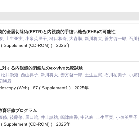
的全層切除術(EFTR)と内視鏡的手縫い縫合(EHS)の可能性
峻, 土生亜実, 小泉英里子, 樋口和寿, 大森順, 新川将大, 善方啓一郎, 石
pplement (CD-ROM) ) 2025年
対する内視鏡的閉鎖法のex-vivo比較試験
, 松井崇矩, 西山典子, 新川将大, 善方啓一郎, 土生亜実, 石川祐美子, 小泉
岩切勝彦
Endoscopy (Web) 67 ( Supplement1 ) 2025年
教育研修プログラム
藤修, 後藤修, 辰口篤, 井上諒祐, 嶋津由香, 中込峻, 土生亜実, 小泉英里子
pplement (CD-ROM) ) 2025年