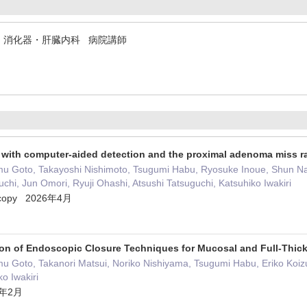
 消化器・肝臓内科 病院講師
 with computer-aided detection and the proximal adenoma miss ra
u Goto, Takayoshi Nishimoto, Tsugumi Habu, Ryosuke Inoue, Shun Na
chi, Jun Omori, Ryuji Ohashi, Atsushi Tatsuguchi, Katsuhiko Iwakiri
doscopy 2026年4月
on of Endoscopic Closure Techniques for Mucosal and Full-Thick
Goto, Takanori Matsui, Noriko Nishiyama, Tsugumi Habu, Eriko Koizu
o Iwakiri
26年2月