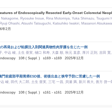
Features of Endoscopically Resected Early-Onset Colorectal Neo
 Nakagome, Ryosuke Inoue, Rina Motomiya, Yuka Shimazu, Tsugumi Hab
Ryuji Ohashi, Atsushi Tatsuguchi, Katsuhiko Iwakiri, Masanori Atsukawa
026年2月
aC-1の再発および粘膜注入剤関連異物性肉芽腫を生じた一例
, 中込 峻, 土生 亜実, 樋口 和寿, 大森 順, 秋元 直彦, 厚川 正則, 吉田 寛
e Endoscopy 108 ( Suppl. ) s169 - s169 2025年12月
幽門前庭部早期胃癌ESD後、術後出血と狭窄予防に苦慮した一例
中込 峻, 田代 大二郎, 土生 亜実, 三宅 一昌, 貝瀬 満, 新川 将大, 善方 啓一
e Endoscopy 108 ( Suppl. ) s161 - s161 2025年12月