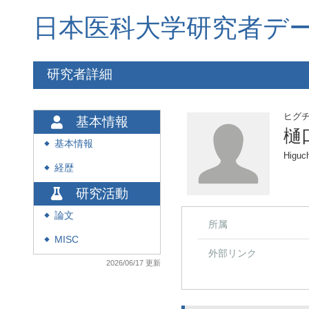
日本医科大学研究者デ
研究者詳細
ヒグ
基本情報
樋
基本情報
◆
Higuc
経歴
◆
研究活動
論文
◆
所属
MISC
◆
外部リンク
2026/06/17 更新