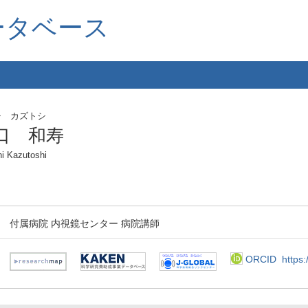
ータベース
チ カズトシ
口 和寿
hi Kazutoshi
付属病院 内視鏡センター 病院講師
ORCID
https: