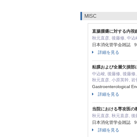
MISC
直腸腫瘍に対する内視鏡
秋元直彦, 後藤修, 中込
日本消化管学会雑誌 9 ( Su
詳細を見る
粘膜および全層欠損部に
中込峻, 後藤修, 後藤修
秋元直彦, 小原英幹, 
Gastroenterological 
詳細を見る
当院における専攻医の
秋元直彦, 秋元直彦, 後
日本消化管学会雑誌 9 ( Su
詳細を見る