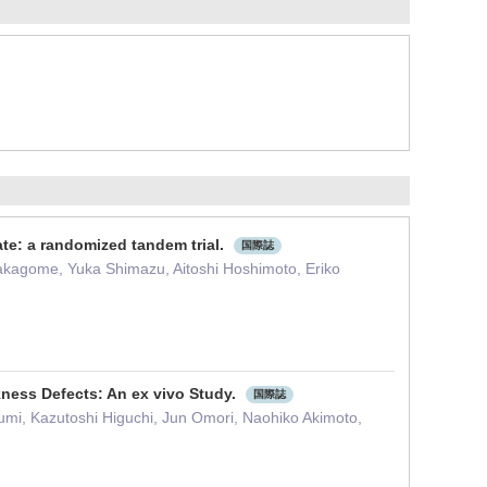
te: a randomized tandem trial.
国際誌
kagome, Yuka Shimazu, Aitoshi Hoshimoto, Eriko
ness Defects: An ex vivo Study.
国際誌
mi, Kazutoshi Higuchi, Jun Omori, Naohiko Akimoto,