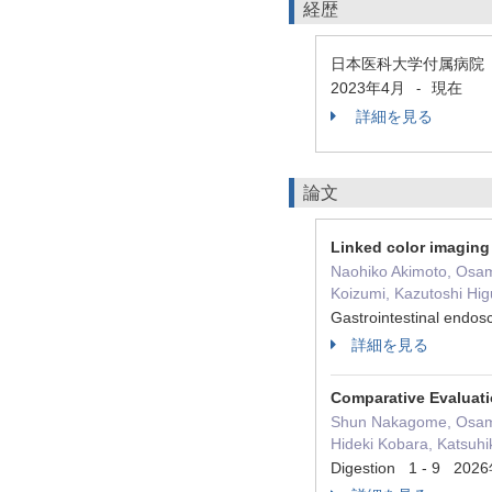
経歴
日本医科大学付属病院
2023年4月
現在
-
詳細を見る
論文
Linked color imaging
Naohiko Akimoto, Osam
Koizumi, Kazutoshi Higu
Gastrointestinal en
詳細を見る
Comparative Evaluati
Shun Nakagome, Osamu 
Hideki Kobara, Katsuhik
Digestion 1 - 9 20