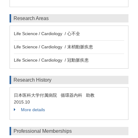
Research Areas
Life Science / Cardiology / 心不全
Life Science / Cardiology / 末梢動脈疾患
Life Science / Cardiology / 冠動脈疾患
Research History
日本医科大学付属病院 循環器内科 助教
2015.10
More details
Professional Memberships