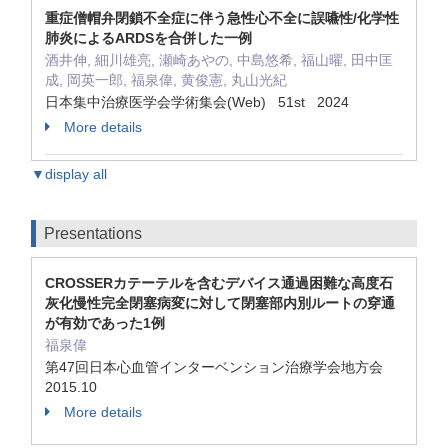
重症僧帽弁閉鎖不全症に伴う急性心不全に誤嚥性/化学性
肺炎によるARDSを合併した一例
酒井伸, 細川雄亮, 瀬崎あやの, 中島悠希, 福山曜, 田中匡
成, 岡英一郎, 福泉偉, 黄俊憲, 丸山光紀
日本集中治療医学会学術集会(Web) 51st 2024
More details
▼display all
Presentations
CROSSERカテーテルを含むデバイス通過困難な高度石
灰化慢性完全閉塞病変に対して閉塞部内別ルートの穿通
が有効であった1例
福泉偉
第47回日本心血管インターベンション治療学会地方会
2015.10
More details