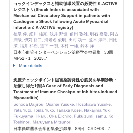
ョックインデックスと補助循環装置の必要性 K-ACTIVE
レジストリ(Shock Index is associated with
Mechanical Circulatory Support in patients with
Cardiogenic Shock following Acute Myocardial
Infarction: K-ACTIVE registry)
福泉 偉, 細川 雄亮, 浅井 邦也, 前田 敦雄, 明石 嘉浩, 阿古
潤哉, 伊苅 裕二, 海老名 俊明, 田村 功一, 並木 淳郎, 日比
潔, 福井 和樹, 道下 一朗, 木村 一雄, 鈴木 洋
日本心血管インターベンション治療学会抄録集 33回
MP52 - 1 2025.7
More details
免疫チェックポイント阻害薬誘発性心筋炎を早期診断・
治療し得た1例(A Case of Early Diagnosis and
Treatment of Immune Checkpoint Inhibitor-Induced
Myocarditis)
Sonoda Daijirou, Osanai Yusuke, Hosokawa Yusuke,
Yata Yuto, Toida Yuko, Tanaka Kosei, Nakajima Yuki,
Fukuyama Hikaru, Oka Eiichiro, Fukuizumi Isamu, Ko
Toshinori, Maruyama Mitsunori
日本循環器学会学術集会抄録集 89回 CRDE06 - 7