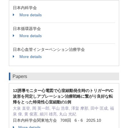
日本内科学会
More details
日本循環器学会
More details
日本心血管インターベンション治療学会
More details
Papers
12誘導モニター心電図で心室細動発生時のトリガーPVC
波形を同定しアブレーション治療戦略に繋がり良好な転
帰をとった特発性心室細動の1例
大泉 直登, 岡 英一郎, 平山 浩章, 澤畠 摩那, 田中 匡成, 福
泉 偉, 黄 俊憲, 細川 雄亮, 丸山 光紀
日本内科学会関東地方会 708回 6 - 6 2025.10
More details