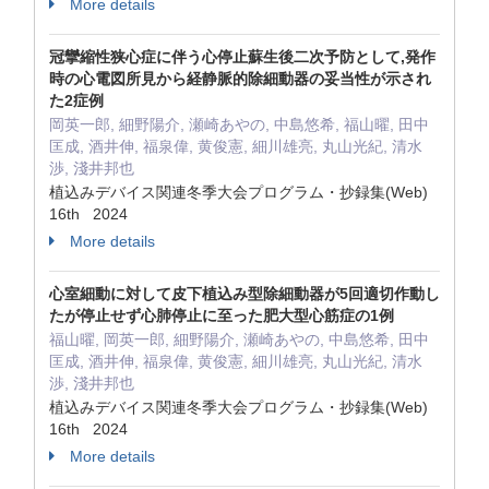
More details
冠攣縮性狭心症に伴う心停止蘇生後二次予防として,発作
時の心電図所見から経静脈的除細動器の妥当性が示され
た2症例
岡英一郎, 細野陽介, 瀬崎あやの, 中島悠希, 福山曜, 田中
匡成, 酒井伸, 福泉偉, 黄俊憲, 細川雄亮, 丸山光紀, 清水
渉, 淺井邦也
植込みデバイス関連冬季大会プログラム・抄録集(Web)
16th 2024
More details
心室細動に対して皮下植込み型除細動器が5回適切作動し
たが停止せず心肺停止に至った肥大型心筋症の1例
福山曜, 岡英一郎, 細野陽介, 瀬崎あやの, 中島悠希, 田中
匡成, 酒井伸, 福泉偉, 黄俊憲, 細川雄亮, 丸山光紀, 清水
渉, 淺井邦也
植込みデバイス関連冬季大会プログラム・抄録集(Web)
16th 2024
More details