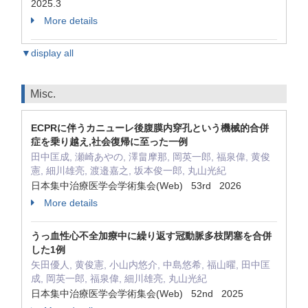
2025.3
More details
▼display all
Misc.
ECPRに伴うカニューレ後腹膜内穿孔という機械的合併
症を乗り越え,社会復帰に至った一例
田中匡成, 瀬崎あやの, 澤畠摩那, 岡英一郎, 福泉偉, 黄俊
憲, 細川雄亮, 渡邉嘉之, 坂本俊一郎, 丸山光紀
日本集中治療医学会学術集会(Web) 53rd 2026
More details
うっ血性心不全加療中に繰り返す冠動脈多枝閉塞を合併
した1例
矢田優人, 黄俊憲, 小山内悠介, 中島悠希, 福山曜, 田中匡
成, 岡英一郎, 福泉偉, 細川雄亮, 丸山光紀
日本集中治療医学会学術集会(Web) 52nd 2025