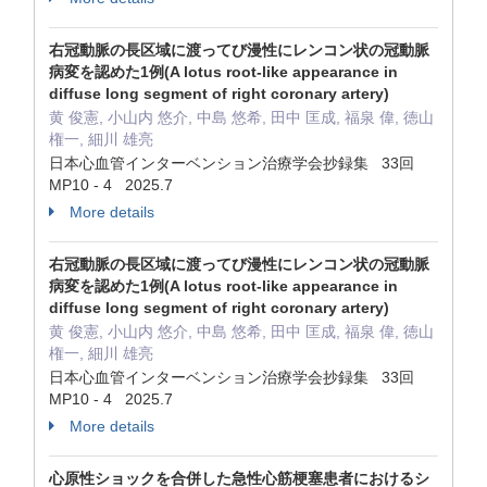
右冠動脈の長区域に渡ってび漫性にレンコン状の冠動脈
病変を認めた1例(A lotus root-like appearance in
diffuse long segment of right coronary artery)
黄 俊憲, 小山内 悠介, 中島 悠希, 田中 匡成, 福泉 偉, 徳山
権一, 細川 雄亮
日本心血管インターベンション治療学会抄録集 33回
MP10 - 4 2025.7
More details
右冠動脈の長区域に渡ってび漫性にレンコン状の冠動脈
病変を認めた1例(A lotus root-like appearance in
diffuse long segment of right coronary artery)
黄 俊憲, 小山内 悠介, 中島 悠希, 田中 匡成, 福泉 偉, 徳山
権一, 細川 雄亮
日本心血管インターベンション治療学会抄録集 33回
MP10 - 4 2025.7
More details
心原性ショックを合併した急性心筋梗塞患者におけるシ