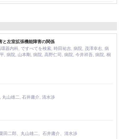
微小血管障害と左室拡張機能障害の関係
 循環器内科, ですべてを検索, 時田祐吉, 病院, 茂澤幸右, 病
平, 病院, 山本剛, 病院, 高野仁司, 病院, 今井祥吾, 病院, 桐
, 丸山雄二, 石井庸介, 清水渉
栗田二郎、丸山雄二、石井庸介、清水渉