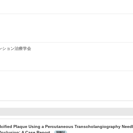
ンション治療学会
alcified Plaque Using a Percutaneous Transcholangiography Needl
 Occlusion: A Case Report.
国際誌