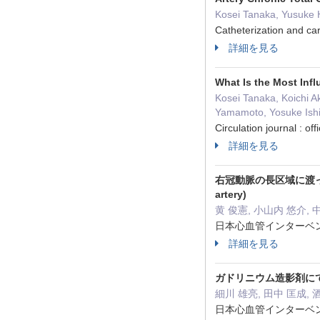
Kosei Tanaka, Yusuke 
Catheterization and car
詳細を見る
What Is the Most Infl
Kosei Tanaka, Koichi A
Yamamoto, Yosuke Ishii
Circulation journal : o
詳細を見る
右冠動脈の長区域に渡ってび漫性に
artery)
黄 俊憲, 小山内 悠介, 
日本心血管インターベンシ
詳細を見る
ガドリニウム造影剤に
細川 雄亮, 田中 匡成, 酒
日本心血管インターベンシ