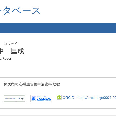
ータベース
カ コウセイ
中 匡成
a Kosei
付属病院 心臓血管集中治療科 助教
ORCID
https://orcid.org/0009-