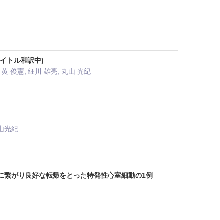
tis(タイトル和訳中)
 黄 俊憲, 細川 雄亮, 丸山 光紀
丸山光紀
に繋がり良好な転帰をとった特発性心室細動の1例