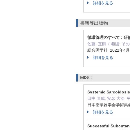
詳細を見る
書籍等出版物
循環管理のすべて : 研
佐藤, 直樹（ 範囲: 
総合医学社 2022年4
詳細を見る
MISC
Systemic Sarcoidosi
田中 匡成, 安念 大治, 平
日本循環器学会学術集会抄録
詳細を見る
Successful Subcutane