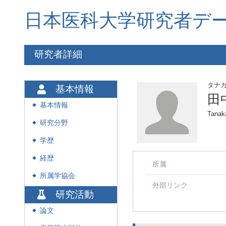
日本医科大学研究者デ
研究者詳細
タナ
基本情報
田
基本情報
◆
Tanak
研究分野
◆
学歴
◆
経歴
◆
所属
所属学協会
◆
外部リンク
研究活動
論文
◆