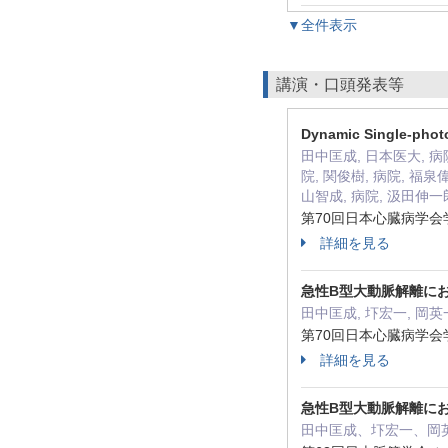
▼全件表示
講演・口頭発表等
Dynamic Single
田中匡成, 日本医大, 病
院, 関俊樹, 病院, 福泉偉
山智成, 病院, 汲田伸一郎
第70回日本心臓病学会学
詳細を見る
急性B型大動脈解離に
田中匡成, 圷宏一, 岡英
第70回日本心臓病学会学
詳細を見る
急性B型大動脈解離に
田中匡成、圷宏一、岡