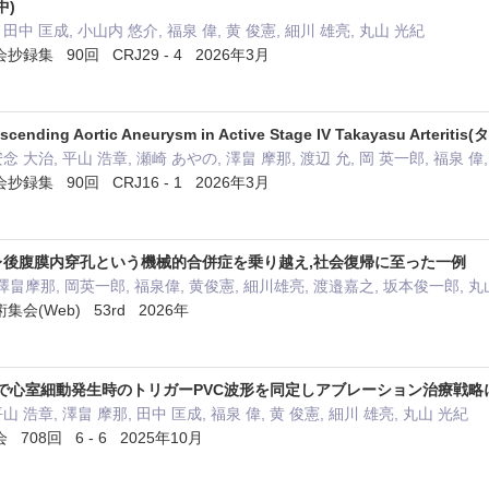
中)
 田中 匡成, 小山内 悠介, 福泉 偉, 黄 俊憲, 細川 雄亮, 丸山 光紀
集 90回 CRJ29 - 4 2026年3月
 Ascending Aortic Aneurysm in Active Stage IV Takayasu Arteri
念 大治, 平山 浩章, 瀬崎 あやの, 澤畠 摩那, 渡辺 允, 岡 英一郎, 福泉 偉,
集 90回 CRJ16 - 1 2026年3月
レ後腹膜内穿孔という機械的合併症を乗り越え,社会復帰に至った一例
澤畠摩那, 岡英一郎, 福泉偉, 黄俊憲, 細川雄亮, 渡邉嘉之, 坂本俊一郎, 
(Web) 53rd 2026年
図で心室細動発生時のトリガーPVC波形を同定しアブレーション治療戦略
山 浩章, 澤畠 摩那, 田中 匡成, 福泉 偉, 黄 俊憲, 細川 雄亮, 丸山 光紀
08回 6 - 6 2025年10月