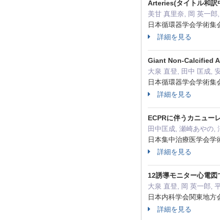
Arteries(タイトル和訳
美甘 真里奈, 岡 英一郎,
日本循環器学会学術集会抄録
詳細を見る
Giant Non-Calcified
大泉 直登, 田中 匡成, 安
日本循環器学会学術集会抄録
詳細を見る
ECPRに伴うカニュー
田中匡成, 瀬崎あやの, 
日本集中治療医学会学術集会
詳細を見る
12誘導モニター心電
大泉 直登, 岡 英一郎, 平
日本内科学会関東地方会 7
詳細を見る