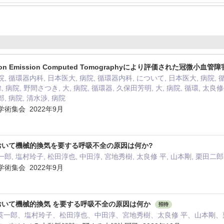
-photon Emission Computed Tomographyにより評価された冠
院, 循環器内科, 日本医大, 病院, 循環器内科, について, 日本医大, 病院,
, 病院, 野間さつき, 大, 病院, 循環器, 久保田芳明, 大, 病院, 循環, 太良修
, 病院, 清水渉, 病院
術集会 2022年9月
おいて機械的換気を要する呼吸不全の原因は何か?
一郎, 塩村玲子, 松田淳也, 中田淳, 宮地秀樹, 太良修 平, 山本剛, 栗田二郎
術集会 2022年9月
おいて機械的換気 を要する呼吸不全の原因は何か
招待
英一郎、塩村玲子、松田淳也、中田淳、宮地秀樹、太良修 平、山本剛、