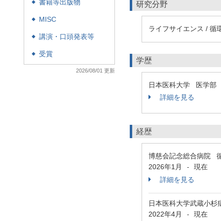
書籍等出版物
◆
研究分野
MISC
◆
ライフサイエンス / 循
講演・口頭発表等
◆
受賞
◆
学歴
2026/08/01 更新
日本医科大学 医学部
詳細を見る
経歴
博慈会記念総合病院 
2026年1月
現在
-
詳細を見る
日本医科大学武蔵小杉
2022年4月
現在
-