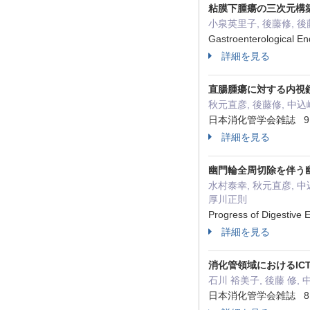
粘膜下腫瘍の三次元構
小泉英里子, 後藤修, 後
Gastroenterological 
詳細を見る
直腸腫瘍に対する内視鏡
秋元直彦, 後藤修, 中込
日本消化管学会雑誌 9 ( Su
詳細を見る
幽門輪全周切除を伴う
水村泰幸, 秋元直彦, 中
厚川正則
Progress of Digestiv
詳細を見る
消化管領域におけるIC
石川 裕美子, 後藤 修, 
日本消化管学会雑誌 8 ( Su