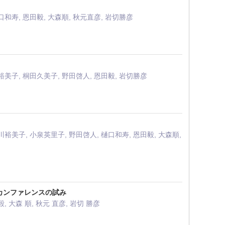
口和寿, 恩田毅, 大森順, 秋元直彦, 岩切勝彦
川裕美子, 桐田久美子, 野田啓人, 恩田毅, 岩切勝彦
川裕美子, 小泉英里子, 野田啓人, 樋口和寿, 恩田毅, 大森順,
カンファレンスの試み
毅, 大森 順, 秋元 直彦, 岩切 勝彦