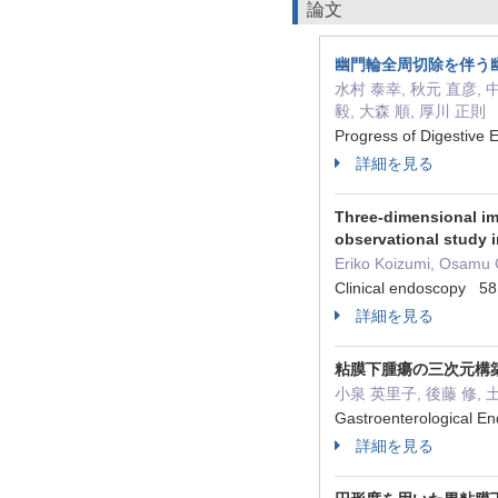
論文
幽門輪全周切除を伴う
水村 泰幸, 秋元 直彦, 
毅, 大森 順, 厚川 正則
Progress of Digestiv
詳細を見る
Three-dimensional ima
observational study 
Eriko Koizumi, Osamu 
Clinical endoscopy 5
詳細を見る
粘膜下腫瘍の三次元構
小泉 英里子, 後藤 修, 土
Gastroenterological 
詳細を見る