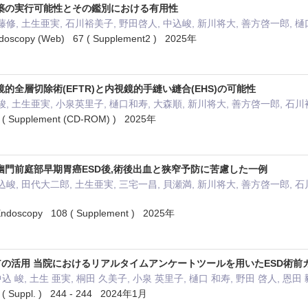
築の実行可能性とその鑑別における有用性
藤修, 土生亜実, 石川裕美子, 野田啓人, 中込峻, 新川将大, 善方啓一郎, 樋
Endoscopy (Web) 67 ( Supplement2 ) 2025年
的全層切除術(EFTR)と内視鏡的手縫い縫合(EHS)の可能性
峻, 土生亜実, 小泉英里子, 樋口和寿, 大森順, 新川将大, 善方啓一郎, 石
pplement (CD-ROM) ) 2025年
幽門前庭部早期胃癌ESD後,術後出血と狭窄予防に苦慮した一例
込峻, 田代大二郎, 土生亜実, 三宅一昌, 貝瀬満, 新川将大, 善方啓一郎, 石
e Endoscopy 108 ( Supplement ) 2025年
Tの活用 当院におけるリアルタイムアンケートツールを用いたESD術前
中込 峻, 土生 亜実, 桐田 久美子, 小泉 英里子, 樋口 和寿, 野田 啓人, 恩田 
ppl. ) 244 - 244 2024年1月