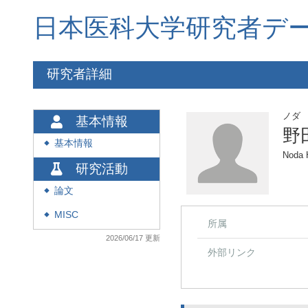
日本医科大学研究者デ
研究者詳細
ノダ
基本情報
野
基本情報
◆
Noda 
研究活動
論文
◆
MISC
◆
所属
2026/06/17 更新
外部リンク