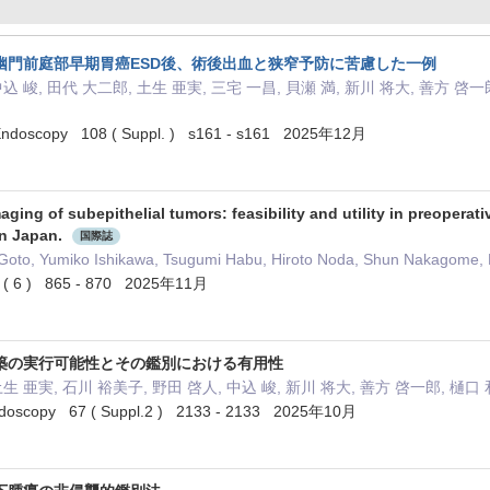
幽門前庭部早期胃癌ESD後、術後出血と狭窄予防に苦慮した一例
中込 峻, 田代 大二郎, 土生 亜実, 三宅 一昌, 貝瀬 満, 新川 将大, 善方 啓一
e Endoscopy 108 ( Suppl. ) s161 - s161 2025年12月
ging of subepithelial tumors: feasibility and utility in preoperat
in Japan.
国際誌
Goto, Yumiko Ishikawa, Tsugumi Habu, Hiroto Noda, Shun Nakagome, Ka
8 ( 6 ) 865 - 870 2025年11月
築の実行可能性とその鑑別における有用性
生 亜実, 石川 裕美子, 野田 啓人, 中込 峻, 新川 将大, 善方 啓一郎, 樋口 
Endoscopy 67 ( Suppl.2 ) 2133 - 2133 2025年10月