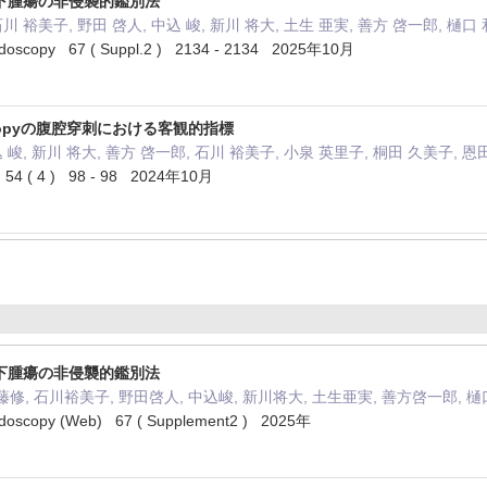
下腫瘍の非侵襲的鑑別法
川 裕美子, 野田 啓人, 中込 峻, 新川 将大, 土生 亜実, 善方 啓一郎, 樋口 
Endoscopy 67 ( Suppl.2 ) 2134 - 2134 2025年10月
doscopyの腹腔穿刺における客観的指標
込 峻, 新川 将大, 善方 啓一郎, 石川 裕美子, 小泉 英里子, 桐田 久美子, 恩田
 4 ) 98 - 98 2024年10月
下腫瘍の非侵襲的鑑別法
藤修, 石川裕美子, 野田啓人, 中込峻, 新川将大, 土生亜実, 善方啓一郎, 樋
Endoscopy (Web) 67 ( Supplement2 ) 2025年