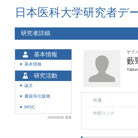
日本医科大学研究者デ
研究者詳細
ヤブ
基本情報
藪
基本情報
◆
Yabun
研究活動
論文
◆
書籍等出版物
◆
所属
MISC
◆
外部リンク
2025/06/20 更新