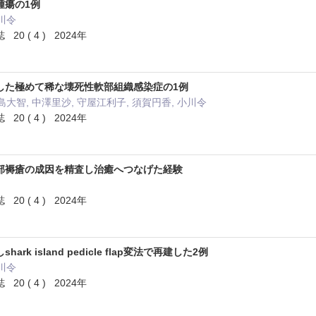
腫瘍の1例
小川令
 ( 4 ) 2024年
した極めて稀な壊死性軟部組織感染症の1例
島大智, 中澤里沙, 守屋江利子, 須賀円香, 小川令
 ( 4 ) 2024年
部褥瘡の成因を精査し治癒へつなげた経験
 ( 4 ) 2024年
rk island pedicle flap変法で再建した2例
小川令
 ( 4 ) 2024年