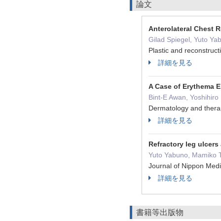
論文
Anterolateral Chest 
Gilad Spiegel, Yuto Y
Plastic and reconstru
詳細を見る
A Case of Erythema E
Bint-E Awan, Yoshihiro
Dermatology and the
詳細を見る
Refractory leg ulcers
Yuto Yabuno, Mamiko T
Journal of Nippon Med
詳細を見る
書籍等出版物