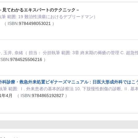
－見てわかるエキスパートのテクニック－
執筆 範囲: 19 難治性潰瘍におけるデブリードマン）
月
（ ISBN:
9784498053021
）
保子, 玉井, 奈緒（ 担当： 分担執筆 範囲: 3章 終末期の褥瘡の管理 C.
ISBN:
9784525506216
）
科診療・救急外来処置ビギナーズマニュアル : 日医大形成外科ではこう
担執筆 範囲: Ⅰ. 外来患者の基本的診察法 10. 下肢慢性創傷の診断, Ⅱ.
1年4月
（ ISBN:
9784865192827
）