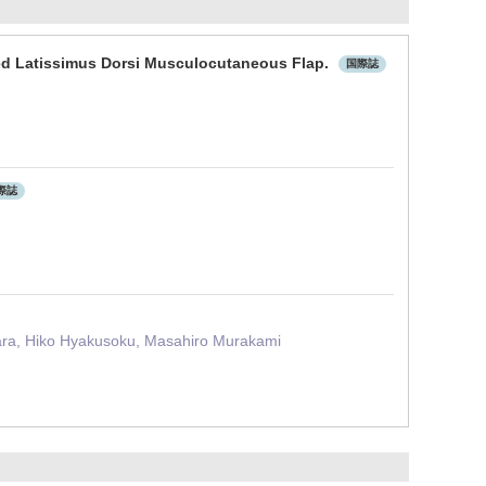
ased Latissimus Dorsi Musculocutaneous Flap.
国際誌
際誌
ara, Hiko Hyakusoku, Masahiro Murakami