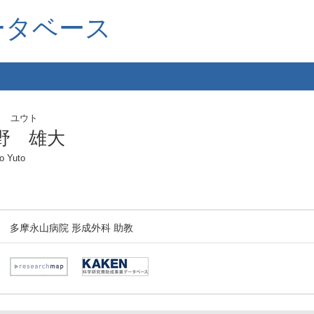
ータベース
ノ ユウト
野 雄大
o Yuto
多摩永山病院 形成外科 助教