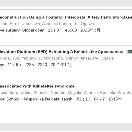
Reconstruction Using a Posterior Intercostal Artery Perforator-B
abuno, Hiroki Umezawa, Akatsuki Kondo, Rei Ogawa
ctive surgery. Global open 13 ( 3 ) e6589 2025年3月
levatum Diutinum (EED) Exhibiting A Keloid-Like Appearance.
国
 Noda, Yuto Yabuno, Yu Hokazono, Shinichi Ansai, Rei Ogawa
rapy 11 ( 6 ) 2235 - 2240 2021年12月
 associated with Klinefelter syndrome.
osa, Itaru Iwakiri, Shunichi Nomoto, Mayuko Kaneko, Kousuke Kuwah
ical School = Nippon Ika Daigaku zasshi 82 ( 1 ) 64 - 7 2015年