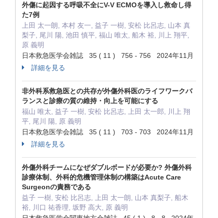
外傷に起因する呼吸不全にV-V ECMOを導入し救命し得
た7例
上田 太一朗, 本村 友一, 益子 一樹, 安松 比呂志, 山本 真
梨子, 尾川 陽, 池田 慎平, 福山 唯太, 船木 裕, 川上 翔平,
原 義明
日本救急医学会雑誌 35 ( 11 ) 756 - 756 2024年11月
詳細を見る
非外科系救急医との共存が外傷外科医のライフワークバ
ランスと診療の質の維持・向上を可能にする
福山 唯太, 益子 一樹, 安松 比呂志, 上田 太一郎, 川上 翔
平, 尾川 陽, 原 義明
日本救急医学会雑誌 35 ( 11 ) 703 - 703 2024年11月
詳細を見る
外傷外科チームになぜダブルボードが必要か? 外傷外科
診療体制、外科的危機管理体制の構築はAcute Care
Surgeonの責務である
益子 一樹, 安松 比呂志, 上田 太一朗, 山本 真梨子, 船木
裕, 川口 祐香理, 坂野 高大, 原 義明