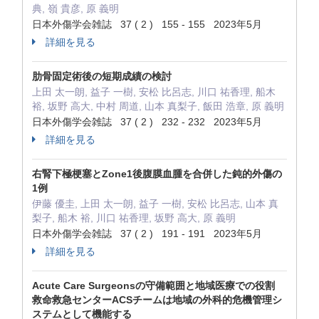
典, 嶺 貴彦, 原 義明
日本外傷学会雑誌 37 ( 2 ) 155 - 155 2023年5月
詳細を見る
肋骨固定術後の短期成績の検討
上田 太一朗, 益子 一樹, 安松 比呂志, 川口 祐香理, 船木
裕, 坂野 高大, 中村 周道, 山本 真梨子, 飯田 浩章, 原 義明
日本外傷学会雑誌 37 ( 2 ) 232 - 232 2023年5月
詳細を見る
右腎下極梗塞とZone1後腹膜血腫を合併した鈍的外傷の
1例
伊藤 優圭, 上田 太一朗, 益子 一樹, 安松 比呂志, 山本 真
梨子, 船木 裕, 川口 祐香理, 坂野 高大, 原 義明
日本外傷学会雑誌 37 ( 2 ) 191 - 191 2023年5月
詳細を見る
Acute Care Surgeonsの守備範囲と地域医療での役割
救命救急センターACSチームは地域の外科的危機管理シ
ステムとして機能する