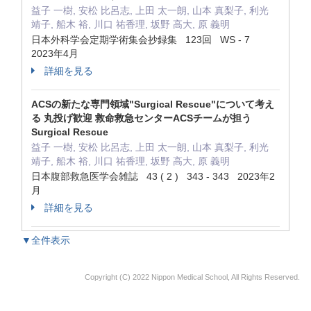
益子 一樹, 安松 比呂志, 上田 太一朗, 山本 真梨子, 利光
靖子, 船木 裕, 川口 祐香理, 坂野 高大, 原 義明
日本外科学会定期学術集会抄録集 123回 WS - 7
2023年4月
詳細を見る
ACSの新たな専門領域"Surgical Rescue"について考え
る 丸投げ歓迎 救命救急センターACSチームが担う
Surgical Rescue
益子 一樹, 安松 比呂志, 上田 太一朗, 山本 真梨子, 利光
靖子, 船木 裕, 川口 祐香理, 坂野 高大, 原 義明
日本腹部救急医学会雑誌 43 ( 2 ) 343 - 343 2023年2
月
詳細を見る
▼全件表示
Copyright (C) 2022 Nippon Medical School, All Rights Reserved.