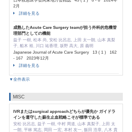
日本救急医学会関東地方会雑誌 45 ( 1 ) 8 - 8 2024年
2月
詳細を見る
成熟したAcute Care Surgery teamが担う外科的危機管
理部門としての機能
益子 一樹, 松本 尚, 安松 比呂志, 上田 太一朗, 山本 真梨
子, 船木 裕, 川口 祐香理, 坂野 高大, 原 義明
Japanese Journal of Acute Care Surgery 13 ( 1 ) 162
- 167 2023年12月
詳細を見る
▼全件表示
MISC
IVRまたはsurgical approachどちらが優先か ガイドラ
インを遵守した蘇生止血戦略こそが標準である
安松 比呂志, 益子 一樹, 中村 周道, 山本 真梨子, 上田 太
一朗, 平林 篤志, 岡田 一宏, 本村 友一, 飯田 浩章, 八木 貴