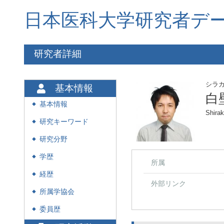
日本医科大学研究者デ
研究者詳細
シラ
基本情報
白
基本情報
◆
Shirak
研究キーワード
◆
研究分野
◆
学歴
◆
所属
経歴
◆
外部リンク
所属学協会
◆
委員歴
◆