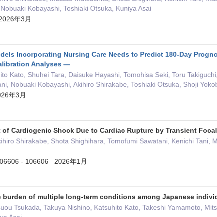
, Nobuaki Kobayashi, Toshiaki Otsuka, Kuniya Asai
y 2026年3月
els Incorporating Nursing Care Needs to Predict 180-Day Prognosi
alibration Analyses ―
ito Kato, Shuhei Tara, Daisuke Hayashi, Tomohisa Seki, Toru Takiguch
i, Nobuaki Kobayashi, Akihiro Shirakabe, Toshiaki Otsuka, Shoji Yokob
 2026年3月
 of Cardiogenic Shock Due to Cardiac Rupture by Transient Foca
ihiro Shirakabe, Shota Shighihara, Tomofumi Sawatani, Kenichi Tani, 
 106606 - 106606 2026年1月
e burden of multiple long-term conditions among Japanese individ
suou Tsukada, Takuya Nishino, Katsuhito Kato, Takeshi Yamamoto, Mit