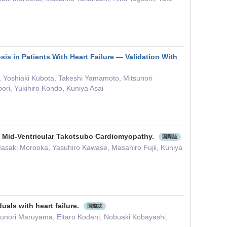
s in Patients With Heart Failure ― Validation With
i, Yoshiaki Kubota, Takeshi Yamamoto, Mitsunori
ori, Yukihiro Kondo, Kuniya Asai
l Mid-Ventricular Takotsubo Cardiomyopathy.
国際誌
Masaki Morooka, Yasuhiro Kawase, Masahiro Fujii, Kuniya
uals with heart failure.
国際誌
sunori Maruyama, Eitaro Kodani, Nobuaki Kobayashi,