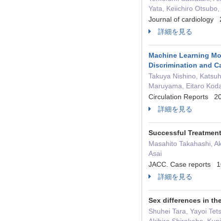
Yata, Keiichiro Otsubo
Journal of cardiolog
詳細を見る
Machine Learning Mod
Discrimination and C
Takuya Nishino, Katsuh
Maruyama, Eitaro Kodan
Circulation Reports
詳細を見る
Successful Treatment
Masahito Takahashi, Ak
Asai
JACC. Case reports
詳細を見る
Sex differences in th
Shuhei Tara, Yayoi Tet