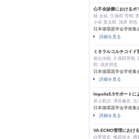
心不全診療におけるポ
林 太祐, 久保田 芳明, 西
小谷 英太郎, 浅井 邦也
日本循環器学会学術集会抄録
詳細を見る
ミネラルコルチコイド
岩出佳樹, 久保田芳明, 
郎, 浅井邦也
日本循環器学会学術集会(W
詳細を見る
Impella5.5サ
井上莉沙, 澤谷倫史, 古
日本循環器学会学術集会(W
詳細を見る
VA-ECMO管理にお
白壁章宏, 鴫原祥太, 西