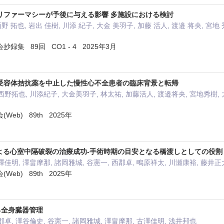
リファーマシーが予後に与える影響 多施設における検討
野 拓也, 岩出 佳樹, 川添 紀子, 大金 美羽子, 加藤 活人, 渡邉 将央, 宮地 
集 89回 CO1 - 4 2025年3月
受容体拮抗薬を中止した慢性心不全患者の臨床背景と転帰
西野拓也, 川添紀子, 大金美羽子, 林太祐, 加藤活人, 渡邉将央, 宮地秀樹, 
eb) 89th 2025年
ポートによる心室中隔破裂の治療成功-手術時期の目安となる橋渡しとしての役割
澤佳明, 澤畠摩那, 諸岡雅城, 谷憲一, 西郡卓, 鴫原祥太, 川瀬康裕, 藤井正
eb) 89th 2025年
ける全身臓器管理
郡卓, 澤谷倫史, 谷憲一, 諸岡雅城, 澤畠摩那, 古澤佳明, 浅井邦也