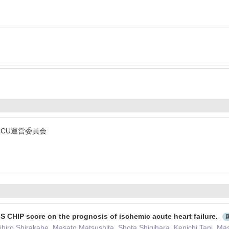
CCU運営委員会
S CHIP score on the prognosis of ischemic acute heart failure.
hiro Shirakabe, Masato Matsushita, Shota Shigihara, Kenichi Tani, Ma