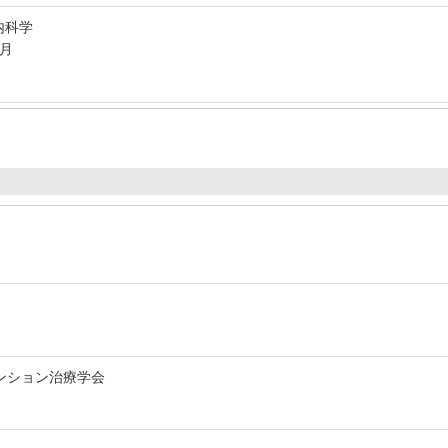
内科学
9月
ンション治療学会