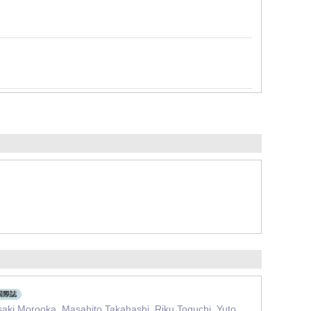
国際誌
saki Morooka, Masahito Takahashi, Riku Toguchi, Yuto