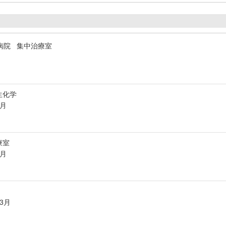
病院 集中治療室
生化学
1月
療室
1月
年3月