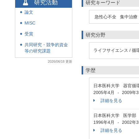
研究活動
研究キーワード
論文
◆
急性心不全
集中治療
MISC
◆
受賞
研究分野
◆
共同研究・競争的資金
◆
ライフサイエンス / 循
等の研究課題
2026/06/18 更新
学歴
日本医科大学 器官循
2005年4月
2009年
-
詳細を見る
日本医科大学 医学部
1996年4月
2002年
-
詳細を見る