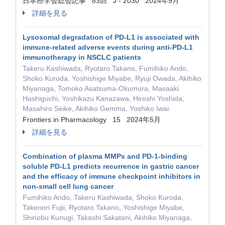
日本癌学会総会記事 83回 J - 2030 2024年9月
詳細を見る
Lysosomal degradation of PD-L1 is associated with
immune-related adverse events during anti-PD-L1
immunotherapy in NSCLC patients
Takeru Kashiwada, Ryotaro Takano, Fumihiko Ando,
Shoko Kuroda, Yoshishige Miyabe, Ryuji Owada, Akihiko
Miyanaga, Tomoko Asatsuma-Okumura, Masaaki
Hashiguchi, Yoshikazu Kanazawa, Hiroshi Yoshida,
Masahiro Seike, Akihiko Gemma, Yoshiko Iwai
Frontiers in Pharmacology 15 2024年5月
詳細を見る
Combination of plasma MMPs and PD-1-binding
soluble PD-L1 predicts recurrence in gastric cancer
and the efficacy of immune checkpoint inhibitors in
non-small cell lung cancer
Fumihiko Ando, Takeru Kashiwada, Shoko Kuroda,
Takenori Fujii, Ryotaro Takano, Yoshishige Miyabe,
Shinobu Kunugi, Takashi Sakatani, Akihiko Miyanaga,