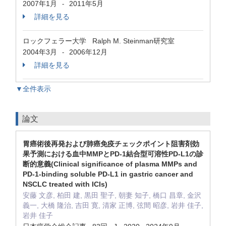
2007年1月
2011年5月
-
詳細を見る
ロックフェラー大学 Ralph M. Steinman研究室
2004年3月
2006年12月
-
詳細を見る
▼全件表示
論文
胃癌術後再発および肺癌免疫チェックポイント阻害剤効
果予測における血中MMPとPD-1結合型可溶性PD-L1の診
断的意義(Clinical significance of plasma MMPs and
PD-1-binding soluble PD-L1 in gastric cancer and
NSCLC treated with ICIs)
安藤 文彦, 柏田 建, 黒田 聖子, 朝妻 知子, 橋口 昌章, 金沢
義一, 大橋 隆治, 吉田 寛, 清家 正博, 弦間 昭彦, 岩井 佳子,
岩井 佳子