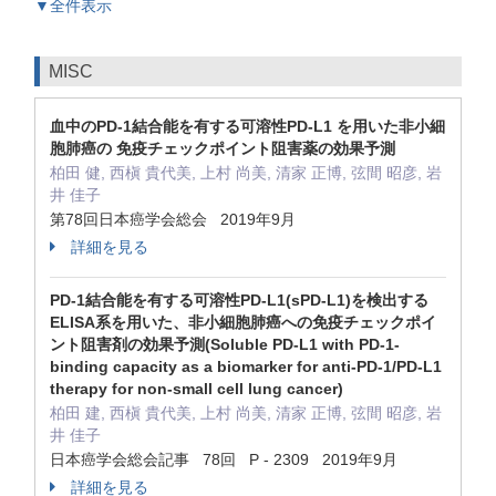
▼全件表示
MISC
血中のPD-1結合能を有する可溶性PD-L1 を用いた非小細
胞肺癌の 免疫チェックポイント阻害薬の効果予測
柏田 健, 西槇 貴代美, 上村 尚美, 清家 正博, 弦間 昭彦, 岩
井 佳子
第78回日本癌学会総会 2019年9月
詳細を見る
PD-1結合能を有する可溶性PD-L1(sPD-L1)を検出する
ELISA系を用いた、非小細胞肺癌への免疫チェックポイ
ント阻害剤の効果予測(Soluble PD-L1 with PD-1-
binding capacity as a biomarker for anti-PD-1/PD-L1
therapy for non-small cell lung cancer)
柏田 建, 西槇 貴代美, 上村 尚美, 清家 正博, 弦間 昭彦, 岩
井 佳子
日本癌学会総会記事 78回 P - 2309 2019年9月
詳細を見る