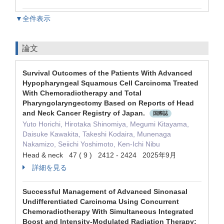
▼全件表示
論文
Survival Outcomes of the Patients With Advanced
Hypopharyngeal Squamous Cell Carcinoma Treated
With Chemoradiotherapy and Total
Pharyngolaryngectomy Based on Reports of Head
and Neck Cancer Registry of Japan.
国際誌
Yuto Horichi, Hirotaka Shinomiya, Megumi Kitayama,
Daisuke Kawakita, Takeshi Kodaira, Munenaga
Nakamizo, Seiichi Yoshimoto, Ken-Ichi Nibu
Head & neck 47 ( 9 ) 2412 - 2424 2025年9月
詳細を見る
Successful Management of Advanced Sinonasal
Undifferentiated Carcinoma Using Concurrent
Chemoradiotherapy With Simultaneous Integrated
Boost and Intensity-Modulated Radiation Therapy: