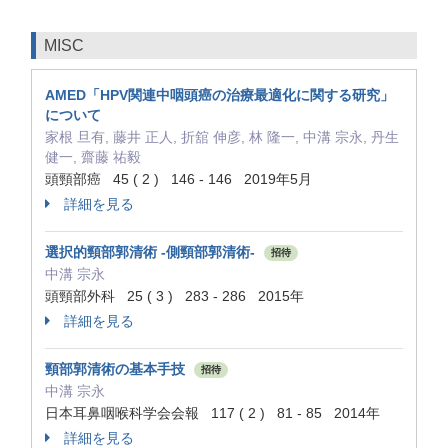
MISC
AMED「HPV関連中咽頭癌の治療最適化に関する研究」
について
家根 旦有, 藤井 正人, 折舘 伸彦, 林 隆一, 中溝 宗永, 丹生
健一, 齋藤 祐毅
頭頸部癌 45 ( 2 ) 146 - 146 2019年5月
詳細を見る
選択的頸部郭清術 ‐側頸部郭清術‐
招待
中溝 宗永
頭頸部外科 25 ( 3 ) 283 - 286 2015年
詳細を見る
頸部郭清術の基本手技
招待
中溝 宗永
日本耳鼻咽喉科学会会報 117 ( 2 ) 81 - 85 2014年
詳細を見る