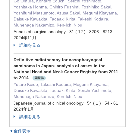
Go Omura, Kohtaro Eguchi, Seiichi Yoshimoto,
Yoshitaka Honma, Chihiro Fushimi, Toshihiko Sakai,
Yoshifumi Matsumoto, Azusa Sakai, Megumi Kitayama,
Daisuke Kawakita, Tadaaki Kirita, Takeshi Kodaira,
Munenaga Nakamizo, Ken-Ichi Nibu
Annals of surgical oncology 31 ( 12 ) 8206 - 8213
2024年11月
詳細を見る
Definitive radiotherapy for nasopharyngeal
carcinoma in Japan: analysis of cases in the
National Head and Neck Cancer Registry from 2011
to 2014.
国際誌
Yutaro Koide, Takeshi Kodaira, Megumi Kitayama,
Daisuke Kawakita, Tadaaki Kirita, Seiichi Yoshimoto,
Munenaga Nakamizo, Ken-Ichi Nibu
Japanese journal of clinical oncology 54 ( 1 ) 54 - 61
2024年1月
詳細を見る
▼全件表示