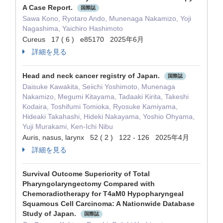
A Case Report.
国際誌
Sawa Kono, Ryotaro Ando, Munenaga Nakamizo, Yoji
Nagashima, Yaichiro Hashimoto
Cureus 17 ( 6 ) e85170 2025年6月
詳細を見る
Head and neck cancer registry of Japan.
国際誌
Daisuke Kawakita, Seiichi Yoshimoto, Munenaga
Nakamizo, Megumi Kitayama, Tadaaki Kirita, Takeshi
Kodaira, Toshifumi Tomioka, Ryosuke Kamiyama,
Hideaki Takahashi, Hideki Nakayama, Yoshio Ohyama,
Yuji Murakami, Ken-Ichi Nibu
Auris, nasus, larynx 52 ( 2 ) 122 - 126 2025年4月
詳細を見る
Survival Outcome Superiority of Total
Pharyngolaryngectomy Compared with
Chemoradiotherapy for T4aM0 Hypopharyngeal
Squamous Cell Carcinoma: A Nationwide Database
Study of Japan.
国際誌