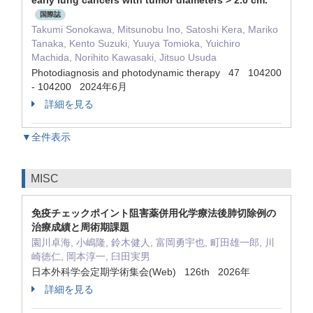
early lung cancers with tumor diameters > 2.0 cm.
国際誌
Takumi Sonokawa, Mitsunobu Ino, Satoshi Kera, Mariko
Tanaka, Kento Suzuki, Yuuya Tomioka, Yuichiro
Machida, Norihito Kawasaki, Jitsuo Usuda
Photodiagnosis and photodynamic therapy 47 104200
- 104200 2024年6月
詳細を見る
▼全件表示
MISC
免疫チェックポイント阻害薬併用化学療法後肺切除例の
治療成績と周術期課題
園川卓海, 小嶋隆, 鈴木健人, 富岡勇宇也, 町田雄一郎, 川
崎徳仁, 岡本淳一, 臼田実男
日本外科学会定期学術集会(Web) 126th 2026年
詳細を見る