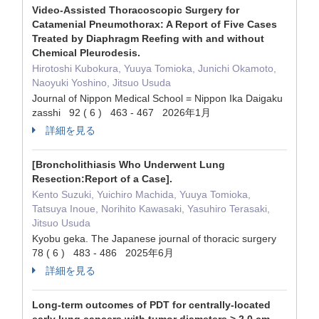
Video-Assisted Thoracoscopic Surgery for
Catamenial Pneumothorax: A Report of Five Cases
Treated by Diaphragm Reefing with and without
Chemical Pleurodesis.
Hirotoshi Kubokura, Yuuya Tomioka, Junichi Okamoto,
Naoyuki Yoshino, Jitsuo Usuda
Journal of Nippon Medical School = Nippon Ika Daigaku
zasshi 92 ( 6 ) 463 - 467 2026年1月
詳細を見る
[Broncholithiasis Who Underwent Lung
Resection:Report of a Case].
Kento Suzuki, Yuichiro Machida, Yuuya Tomioka,
Tatsuya Inoue, Norihito Kawasaki, Yasuhiro Terasaki,
Jitsuo Usuda
Kyobu geka. The Japanese journal of thoracic surgery
78 ( 6 ) 483 - 486 2025年6月
詳細を見る
Long-term outcomes of PDT for centrally-located