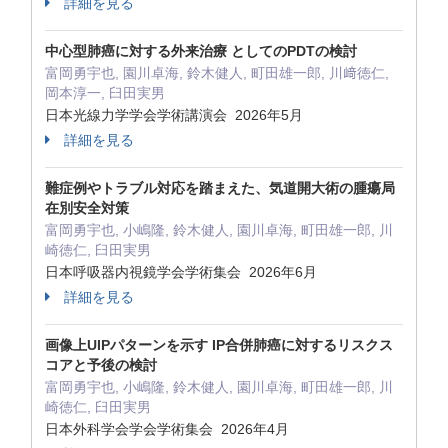
詳細を見る
中心型肺癌に対する外来治療 としてのPDTの検討
富岡勇宇也, 園川卓海, 鈴木健人, 町田雄一郎, 川﨑徳仁,
岡本淳一, 臼田実男
日本光線力学学会学術講演会 2026年5月
詳細を見る
難症例やトラブル対応を踏まえた、気道開大術の腫瘍局
在別安全対策
富岡勇宇也, 小嶋隆, 鈴木健人, 園川卓海, 町田雄一郎, 川
崎徳仁, 臼田実男
日本呼吸器内視鏡学会学術集会 2026年6月
詳細を見る
画像上UIPパターンを示す IP合併肺癌に対するリスクス
コアと予後の検討
富岡勇宇也, 小嶋隆, 鈴木健人, 園川卓海, 町田雄一郎, 川
崎徳仁, 臼田実男
日本外科学会学会学術集会 2026年4月