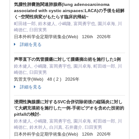
気腫性肺嚢胞関連肺腺癌(lung adenocarcinoma
associated with cystic airspaces:LACA)の予後を紐解
く~空間性病変がもたらす臨床的帰結~
町田雄一郎, 鈴木健人, 小嶋隆, 富岡勇宇也, 園川卓海, 川
崎徳仁, 臼田実男
日本外科学会定期学術集会(Web) 126th 2026年
詳細を見る
声帯直下の気管腫瘍に対して腫瘍摘出術を施行した1例
鈴木健人, 小嶋隆, 富岡勇宇也, 園川卓海, 町田雄一郎, 川
崎徳仁, 臼田実男
気管支学(Web) 48 ( 2 ) 2026年
詳細を見る
浸潤性胸腺腫に対するSVC合併切除術後の縦隔炎に対し
て大網充填術を施行した一例-手術ビデオを含めた技術的
pitfallの検討-
鈴木健人, 小嶋隆, 富岡勇宇也, 園川卓海, 町田雄一郎, 川
崎徳仁, 鈴木幹人, 白川真, 石井庸介, 臼田実男
日本外科学会定期学術集会(Web) 126th 2026年