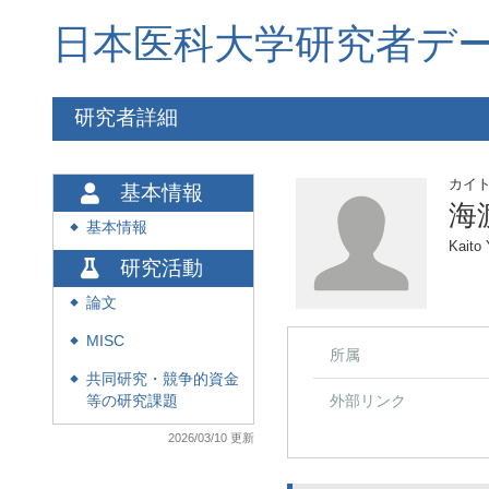
日本医科大学研究者デ
研究者詳細
カイ
基本情報
海
基本情報
◆
Kaito 
研究活動
論文
◆
MISC
◆
所属
共同研究・競争的資金
◆
外部リンク
等の研究課題
2026/03/10 更新