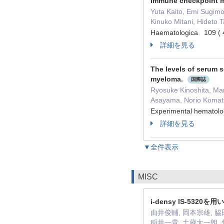
Immune checkpoint mol
Yuta Kaito, Emi Sugim
Kinuko Mitani, Hideto T
Haematologica 109 (
詳細を見る
The levels of serum s
myeloma.
国際誌
Ryosuke Kinoshita, Mari
Asayama, Norio Komatsu
Experimental hemat
詳細を見る
▼全件表示
MISC
i-densy IS-53
由井俊輔, 岡本宗雄, 脇
稲井一貴, 土蔵太一朗, 