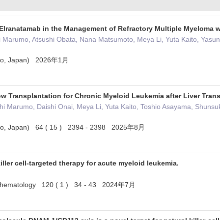
 Elranatamab in the Management of Refractory Multiple Myeloma 
 Marumo, Atsushi Obata, Nana Matsumoto, Meya Li, Yuta Kaito, Yasuno
okyo, Japan) 2026年1月
w Transplantation for Chronic Myeloid Leukemia after Liver Trans
i Marumo, Daishi Onai, Meya Li, Yuta Kaito, Toshio Asayama, Shunsuk
okyo, Japan) 64 ( 15 ) 2394 - 2398 2025年8月
iller cell-targeted therapy for acute myeloid leukemia.
 of hematology 120 ( 1 ) 34 - 43 2024年7月