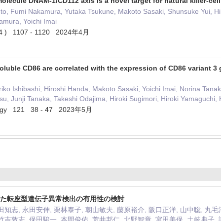
ecule DNAM-1/CD112 axis is a novel target for natural killer-cel
oto, Fumi Nakamura, Yutaka Tsukune, Makoto Sasaki, Shunsuke Yui, 
amura, Yoichi Imai
 4 ) 1107 - 1120 2024年4月
oluble CD86 are correlated with the expression of CD86 variant 3 
ko Ishibashi, Hiroshi Handa, Makoto Sasaki, Yoichi Imai, Norina Tanaka
, Junji Tanaka, Takeshi Odajima, Hiroki Sugimori, Hiroki Yamaguchi, K
ology 121 38 - 47 2023年5月
20を用いた転座型遺伝子異常検出の有用性の検討
田知志, 永田安伸, 栗林泰子, 朝山敏夫, 藤原裕介, 阪口正洋, 山中聡, 丸毛
竹吉敦志, 保田駿一, 本間俊佑, 荒井邦仁, 北野智章, 宮田美保, 土岐典子,