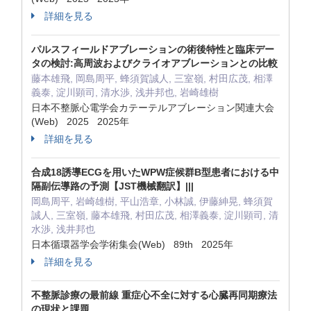
詳細を見る
パルスフィールドアブレーションの術後特性と臨床デー
タの検討:高周波およびクライオアブレーションとの比較
藤本雄飛, 岡島周平, 蜂須賀誠人, 三室嶺, 村田広茂, 相澤
義泰, 淀川顕司, 清水渉, 浅井邦也, 岩崎雄樹
日本不整脈心電学会カテーテルアブレーション関連大会
(Web) 2025 2025年
詳細を見る
合成18誘導ECGを用いたWPW症候群B型患者における中
隔副伝導路の予測【JST機械翻訳】|||
岡島周平, 岩崎雄樹, 平山浩章, 小林誠, 伊藤紳晃, 蜂須賀
誠人, 三室嶺, 藤本雄飛, 村田広茂, 相澤義泰, 淀川顕司, 清
水渉, 浅井邦也
日本循環器学会学術集会(Web) 89th 2025年
詳細を見る
不整脈診療の最前線 重症心不全に対する心臓再同期療法
の現状と課題