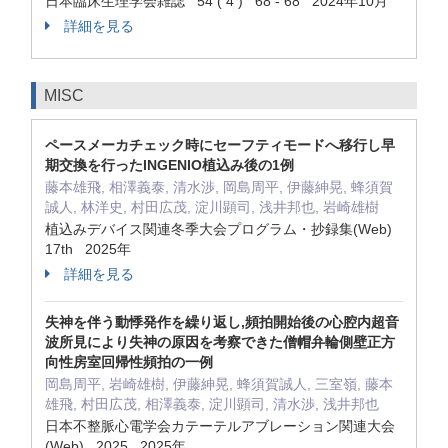
日本臨床生理学会雑誌 54 ( 4 ) 68 - 68 2024年10月
詳細を見る
MISC
ペースメーカチェック時にセーフティモードへ移行し早
期交換を行ったINGENIO植込み後の1例
藤本雄飛, 相澤義泰, 清水渉, 岡島周平, 伊藤紳晃, 蜂須賀
誠人, 林洋史, 村田広茂, 淀川顕司, 浅井邦也, 岩崎雄樹
植込みデバイス関連冬季大会プログラム・抄録集(Web)
17th 2025年
詳細を見る
失神を伴う動悸発作を繰り返し,頻拍開始後の心腔内超音
波所見により失神の原因を考察できた僧帽弁輪側壁正方
向性房室回帰性頻拍の一例
岡島周平, 岩崎雄樹, 伊藤紳晃, 蜂須賀誠人, 三室嶺, 藤本
雄飛, 村田広茂, 相澤義泰, 淀川顕司, 清水渉, 浅井邦也
日本不整脈心電学会カテーテルアブレーション関連大会
(Web) 2025 2025年