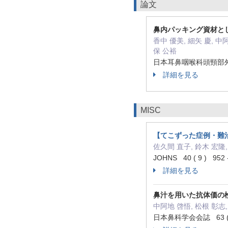
論文
鼻内パッキング資材と
香中 優美, 細矢 慶, 中阿
保 公裕
日本耳鼻咽喉科頭頸部外科学会
詳細を見る
MISC
【てこずった症例・難
佐久間 直子, 鈴木 宏隆,
JOHNS 40 ( 9 ) 952
詳細を見る
鼻汁を用いた抗体価の検討はL
中阿地 啓悟, 松根 彰志,
日本鼻科学会会誌 63 ( 3