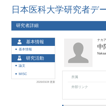
日本医科大学研究者デ
研究者詳細
ナカ
基本情報
中
基本情報
◆
Nakaa
研究活動
論文
◆
MISC
◆
所属
2026/03/28 更新
外部リンク