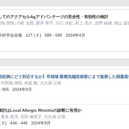
してのアクアセルAgアドバンテージの安全性・有効性の検討
地 啓悟, 小町 太郎, 新井 琴子, 川口 夕紀, 村上 亮介, 吉野 綾穂, 秋山 貢佐
会報 127 ( 4 ) 580 - 580 2024年4月
治症例にどう対応するか】耳領域 眼窩先端症候群にまで進展した頭蓋底
 中阿地 啓悟, 松延 毅, 大久保 公裕
 - 955 2024年9月
ocal Allergic Rhinitisの診断に有用か
 春名 良洋, 石田 麻里子, 大久保 公裕
 ) 446 - 446 2024年9月