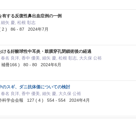
を有する反復性鼻出血症例の一例
 細矢 慶, 松根 彰志
 ) 86 - 87 2024年7月
おける好酸球性中耳炎・鼓膜穿孔閉鎖術後の経過
 春名 良洋, 香中 優美, 細矢 慶, 松根 彰志, 大久保 公裕
166 ) 80 - 80 2024年6月
中のスギ、ダニ抗体価についての検討
 春名 良洋, 香中 優美, 細矢 慶, 大久保 公裕
会報 127 ( 4 ) 554 - 554 2024年4月