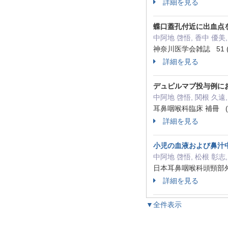
詳細を見る
蝶口蓋孔付近に出血点
中阿地 啓悟, 香中 優美,
神奈川医学会雑誌 51 ( 2
詳細を見る
デュピルマブ投与例に
中阿地 啓悟, 関根 久遠,
耳鼻咽喉科臨床 補冊 ( 補冊
詳細を見る
小児の血液および鼻汁
中阿地 啓悟, 松根 彰志,
日本耳鼻咽喉科頭頸部外科学会
詳細を見る
▼全件表示