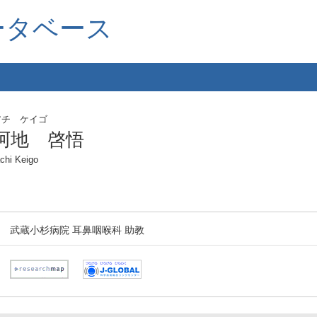
ータベース
アチ ケイゴ
阿地 啓悟
chi Keigo
武蔵小杉病院 耳鼻咽喉科 助教