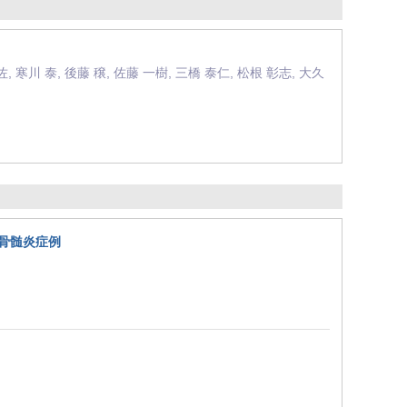
, 寒川 泰, 後藤 穣, 佐藤 一樹, 三橋 泰仁, 松根 彰志, 大久
骨髄炎症例