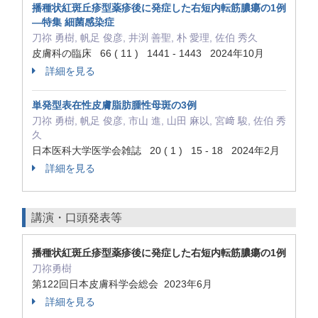
播種状紅斑丘疹型薬疹後に発症した右短内転筋膿瘍の1例
—特集 細菌感染症
刀祢 勇樹, 帆足 俊彦, 井渕 善聖, 朴 愛理, 佐伯 秀久
皮膚科の臨床 66 ( 11 ) 1441 - 1443 2024年10月
詳細を見る
単発型表在性皮膚脂肪腫性母斑の3例
刀祢 勇樹, 帆足 俊彦, 市山 進, 山田 麻以, 宮﨑 駿, 佐伯 秀
久
日本医科大学医学会雑誌 20 ( 1 ) 15 - 18 2024年2月
詳細を見る
講演・口頭発表等
播種状紅斑丘疹型薬疹後に発症した右短内転筋膿瘍の1例
刀祢勇樹
第122回日本皮膚科学会総会 2023年6月
詳細を見る