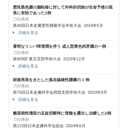
悪性黒色腫の脳転移に対して外科的切除が生命予後の延
長に有効であった1例
刀祢勇樹
第40回日本皮膚悪性腫瘍学会学術大会 2024年5月
詳細を見る
著明なリンパ球浸潤を伴う 成人型黄色肉芽腫の一例
刀祢勇樹
第909回 東京支部学術大会 2023年12月
詳細を見る
術後再発をきたした孤在線維性腫瘍の 1 例
刀祢勇樹
第75回日本皮膚科学会西部支部学術大会 2023年9月
詳細を見る
糖尿病性壊疽の足趾切断時に骨髄を露出し治療した2例
刀祢勇樹
第123回日本皮膚科学会総会 2024年6月