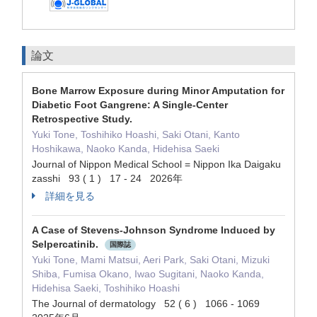
論文
Bone Marrow Exposure during Minor Amputation for
Diabetic Foot Gangrene: A Single-Center
Retrospective Study.
Yuki Tone, Toshihiko Hoashi, Saki Otani, Kanto
Hoshikawa, Naoko Kanda, Hidehisa Saeki
Journal of Nippon Medical School = Nippon Ika Daigaku
zasshi 93 ( 1 ) 17 - 24 2026年
詳細を見る
A Case of Stevens-Johnson Syndrome Induced by
Selpercatinib.
国際誌
Yuki Tone, Mami Matsui, Aeri Park, Saki Otani, Mizuki
Shiba, Fumisa Okano, Iwao Sugitani, Naoko Kanda,
Hidehisa Saeki, Toshihiko Hoashi
The Journal of dermatology 52 ( 6 ) 1066 - 1069