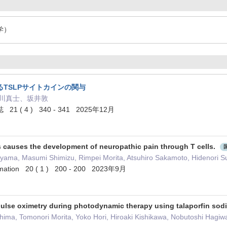
学）
TSLPサイトカインの関与
石川真士、坂井敦
( 4 ) 340 - 341 2025年12月
causes the development of neuropathic pain through T cells.
yama, Masumi Shimizu, Rimpei Morita, Atsuhiro Sakamoto, Hidenori Su
ammation 20 ( 1 ) 200 - 200 2023年9月
 pulse oximetry during photodynamic therapy using talaporfin so
hima, Tomonori Morita, Yoko Hori, Hiroaki Kishikawa, Nobutoshi Hagiw