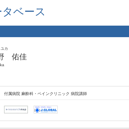
ータベース
 ユカ
野 佑佳
uka
付属病院 麻酔科・ペインクリニック 病院講師