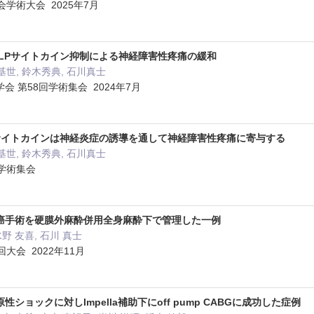
学術大会 2025年7月
SLPサイトカイン抑制による神経障害性疼痛の緩和
基世, 鈴木秀典, 石川真士
 第58回学術集会 2024年7月
Pサイトカインは神経炎症の誘導を通して神経障害性疼痛に寄与する
基世, 鈴木秀典, 石川真士
回学術集会
癌手術を硬膜外麻酔併用全身麻酔下で管理した一例
水野 友喜, 石川 真士
大会 2022年11月
ショックに対しImpella補助下にoff pump CABGに成功した症例