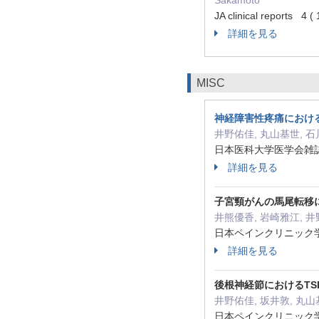
Sakamoto
JA clinical reports 4
詳細を見る
MISC
神経障害性疼痛における
井野佑佳, 丸山基世, 石
日本医科大学医学会雑誌 21 
詳細を見る
子宮頸がんの馬尾転移
井熊優香, 岩崎雅江, 井
日本ペインクリニック学会誌(
詳細を見る
後根神経節におけるT
井野佑佳, 坂井敦, 丸山
日本ペインクリニック学会誌(