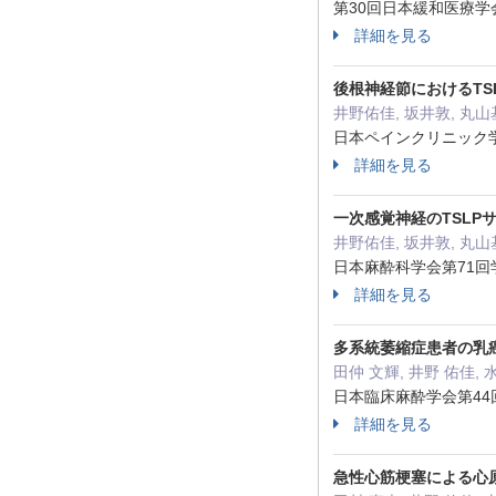
第30回日本緩和医療学会
詳細を見る
後根神経節におけるT
井野佑佳, 坂井敦, 丸山
日本ペインクリニック学会
詳細を見る
一次感覚神経のTSL
井野佑佳, 坂井敦, 丸山
日本麻酔科学会第71
詳細を見る
多系統萎縮症患者の乳
田仲 文輝, 井野 佑佳, 
日本臨床麻酔学会第44回
詳細を見る
急性心筋梗塞による心原性