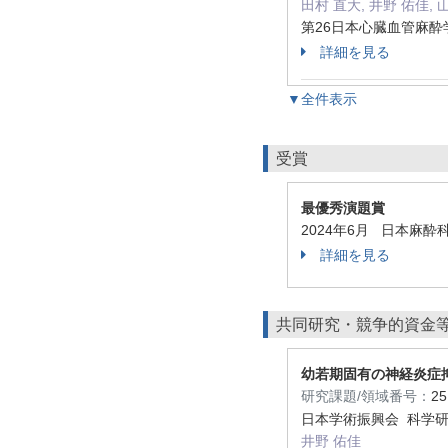
田村 直大, 井野 佑佳, 
第26日本心臓血管麻酔
詳細を見る
▼全件表示
受賞
最優秀演題賞
2024年6月 日本麻
詳細を見る
共同研究・競争的資金
幼若期固有の神経炎症
研究課題/領域番号：
2
日本学術振興会 科学
井野 佑佳