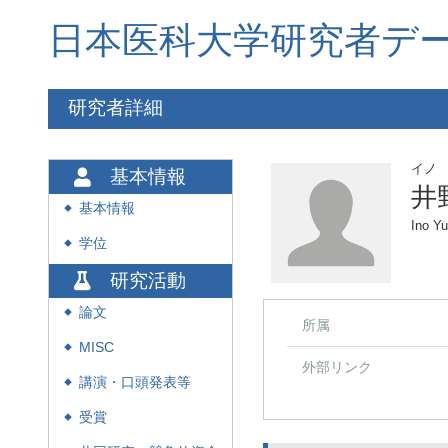
日本医科大学研究者デ
研究者詳細
イノ
基本情報
井
基本情報
◆
Ino Y
学位
◆
研究活動
論文
◆
所属
MISC
◆
外部リンク
講演・口頭発表等
◆
受賞
◆