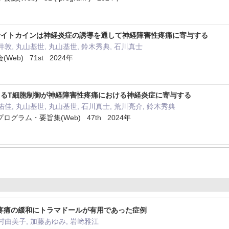
Pサイトカインは神経炎症の誘導を通して神経障害性疼痛に寄与する
井敦, 丸山基世, 丸山基世, 鈴木秀典, 石川真士
eb) 71st 2024年
よるT細胞制御が神経障害性疼痛における神経炎症に寄与する
佑佳, 丸山基世, 丸山基世, 石川真士, 荒川亮介, 鈴木秀典
グラム・要旨集(Web) 47th 2024年
疼痛の緩和にトラマドールが有用であった症例
岡村由美子, 加藤あゆみ, 岩﨑雅江