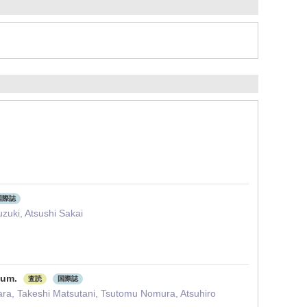
国際誌
zuki, Atsushi Sakai
dium.
査読
国際誌
ara, Takeshi Matsutani, Tsutomu Nomura, Atsuhiro