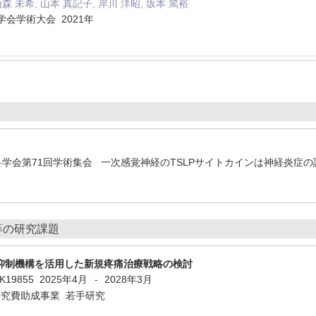
山森 未希, 山本 真記子, 岸川 洋昭, 坂本 篤裕
学会学術大会 2021年
酔科学会第71回学術集会 一次感覚神経のTSLPサイトカインは神経炎
等の研究課題
抑制機構を活用した新規疼痛治療戦略の検討
5K19855
2025年4月
2028年3月
-
研究費助成事業 若手研究