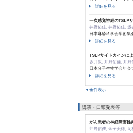
詳細を見る
一次感覚神経のTSL
井野佑佳, 井野佑佳, 坂
日本麻酔科学会学術集会(W
詳細を見る
TSLPサイトカインに
坂井敦, 井野佑佳, 井野
日本分子生物学会年会プロ
詳細を見る
▼全件表示
講演・口頭発表等
がん患者の神経障害性
井野佑佳, 金子美穂, 