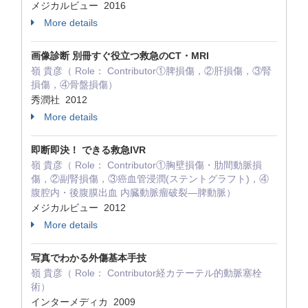
メジカルビュー 2016
More details
画像診断 別冊すぐ役立つ救急のCT・MRI
嶺 貴彦（ Role： Contributor①脾損傷，②肝損傷，③腎
損傷，④骨盤損傷）
秀潤社 2012
More details
即断即決！ できる救急IVR
嶺 貴彦（ Role： Contributor①胸壁損傷・肋間動脈損
傷，②副腎損傷，③癌血管浸潤(ステントグラフト)，④
腹腔内・後腹膜出血 内臓動脈瘤破裂—脾動脈）
メジカルビュー 2012
More details
写真でわかる外傷基本手技
嶺 貴彦（ Role： Contributor経カテーテル的動脈塞栓
術）
インターメディカ 2009