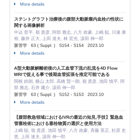
More details
ステントグラフト治療後の腹部大動脈瘤内血栓の性状に
関する画像解析
中込 哲平, 嶺 貴彦, 阿部 雅志, 八方 政豪, 上嶋 聡, 川瀬 康
裕, 藤井 正大, 上田 達夫, 林 宏光, 汲田 伸一郎
脈管学 63 ( Suppl. ) S154 - S154 2023.10
More details
A型大動脈解離術後の人工血管下流の乱流を4D Flow
MRIで捉える事で後期血管拡張を推定可能である
関根 鉄朗, 横山 太郎, 高橋 賢一朗, 嶺 貴彦, 池田 慎平, 阿
部 雅志, 石井 庸介, 汲田 伸一郎
脈管学 63 ( Suppl. ) S152 - S153 2023.10
More details
【腹部救急領域におけるIVRの最近の知見,手技】緊急血
管塞栓術における塞栓物質の選択と使用方法
上嶋 聡, 嶺 貴彦, 池田 慎平, 八方 政豪, 斉藤 英正, 杉原 史
恵, 上田 達夫, 汲田 伸一郎