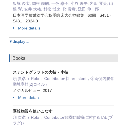
飯塚 俊太, 関根 鉄朗, 一色 彩子, 小谷 映午, 岩田 琴美, 山
根 彩, 安井 大祐, 村松 博之, 嶺 貴彦, 汲田 伸一郎
日本医学放射線学会秋季臨床大会抄録集 60回 S431 -
S431 2024.9
More details
▼display all
Books
ステントグラフトの大技・小技
嶺 貴彦（ Role： Contributor①bare stent，②両側内腸骨
動脈塞栓[2]コイル）
メジカルビュー 2017
More details
塞栓物質を使いこなす
嶺 貴彦（ Role： Contributor頸横動脈瘤に対するTAE(プ
ラグ)）