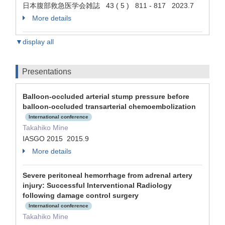
日本腹部救急医学会雑誌 43 ( 5 ) 811 - 817 2023.7
More details
▼display all
Presentations
Balloon-occluded arterial stump pressure before
balloon-occluded transarterial chemoembolization
International conference
Takahiko Mine
IASGO 2015 2015.9
More details
Severe peritoneal hemorrhage from adrenal artery
injury: Successful Interventional Radiology
following damage control surgery
International conference
Takahiko Mine