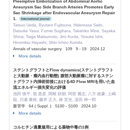
Preemptive Embolization of Abdominal Aortic
Aneurysm Sac Side Branch Arteries Promotes Early
Sac Shrinkage after Endovascular Aneurysm Repair
1.
International journal
Tatsuo Ueda, Ryutaro Fujitsuna, Hidemasa Saito,
Daisuke Yasui, Fumie Sugihara, Takahiko Mine, Sayaka
Shirai, Taiga Matsumoto, Jiro Kurita, Yosuke Ishii,
Hiromitsu Hayashi, Shin-Ichiro Kumita
Annals of vascular surgery 109 9 - 19 2024.12
More details
ステントグラフトとFlow dynamics(ステントグラフト
と大動脈・瘤内血行動態) 腹部大動脈瘤に対するステン
トグラフト内挿術前後における4D Flow MRIを用いた血
流エネルギー損失変化の評価
池田 慎平, 嶺 貴彦, 関根 鉄朗, 阿部 雅志, 八方 政豪, 上嶋
聡, 川瀬 康裕, 藤井 正大, 林 宏光, 汲田 伸一郎
脈管学 64 ( Suppl. ) S100 - S100 2024.10
More details
コルヒチン過量服用による薬物中毒の1例