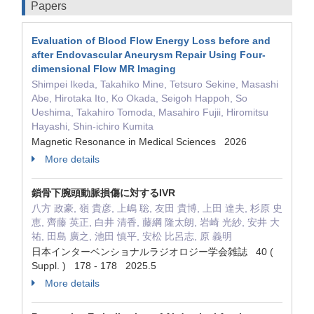
Papers
Evaluation of Blood Flow Energy Loss before and
after Endovascular Aneurysm Repair Using Four-
dimensional Flow MR Imaging
Shimpei Ikeda, Takahiko Mine, Tetsuro Sekine, Masashi
Abe, Hirotaka Ito, Ko Okada, Seigoh Happoh, So
Ueshima, Takahiro Tomoda, Masahiro Fujii, Hiromitsu
Hayashi, Shin-ichiro Kumita
Magnetic Resonance in Medical Sciences 2026
More details
鎖骨下腕頭動脈損傷に対するIVR
八方 政豪, 嶺 貴彦, 上嶋 聡, 友田 貴博, 上田 達夫, 杉原 史
恵, 齊藤 英正, 白井 清香, 藤綱 隆太朗, 岩崎 光紗, 安井 大
祐, 田島 廣之, 池田 慎平, 安松 比呂志, 原 義明
日本インターベンショナルラジオロジー学会雑誌 40 (
Suppl. ) 178 - 178 2025.5
More details