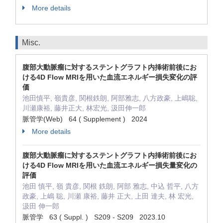
More details
Misc.
腹部大動脈瘤に対するステントグラフト内挿術前後にお
ける4D Flow MRIを用いた血流エネルギー損失変化の評
価
池田慎平, 嶺貴彦, 関根鉄朗, 阿部雅志, 八方政豪, 上嶋聡,
川瀬康裕, 藤井正大, 林宏光, 汲田伸一郎
脈管学(Web) 64 ( Supplement ) 2024
More details
腹部大動脈瘤に対するステントグラフト内挿術前後にお
ける4D Flow MRIを用いた血流エネルギー損失量変化の
評価
池田 慎平, 嶺 貴彦, 関根 鉄朗, 阿部 雅志, 中込 哲平, 八方
政豪, 上嶋 聡, 川瀬 康裕, 藤井 正大, 上田 達夫, 林 宏光,
汲田 伸一郎
脈管学 63 ( Suppl. ) S209 - S209 2023.10