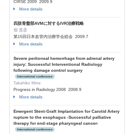
CIRSE 2009 2009.9
More details
四肢骨盤部AVMに対するIVR治療戦略
嶺 貴彦
第15回日本血管内治療学会総会 2009.7
More details
Severe peritoneal hemorrhage from adrenal artery
injury: Successful Interventional Radiology
following damage control surgery
International conference
Takahiko Mine
Progress in Radiology 2008 2008.9
More details
Emergent Stent-Graft Implantation for Carotid Artery
rupture to the esophagus -Successful palliative
therapy for end-stage pharyngeal cancer-
International conference