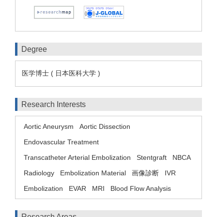
Degree
医学博士 ( 日本医科大学 )
Research Interests
Aortic Aneurysm
Aortic Dissection
Endovascular Treatment
Transcatheter Arterial Embolization
Stentgraft
NBCA
Radiology
Embolization Material
画像診断
IVR
Embolization
EVAR
MRI
Blood Flow Analysis
Research Areas