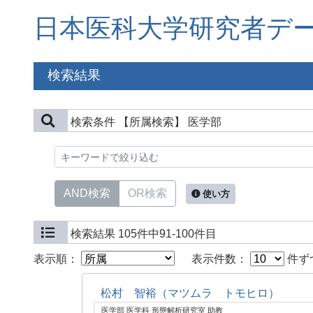
日本医科大学研究者デ
検索結果
検索条件
【所属検索】 医学部
AND検索
OR検索
使い方
検索結果
105件中91-100件目
表示順：
表示件数：
件ず
松村 智裕（マツムラ トモヒロ）
医学部 医学科 形態解析研究室 助教